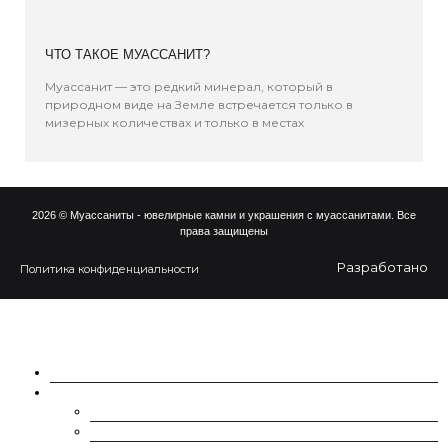
ЧТО ТАКОЕ МУАССАНИТ?
Муассанит — это редкий минерал, который в
природном виде на Земле встречается только в
мизерных количествах и только в местах
2026 © Муассаниты - ювелирные камни и украшения с муассанитами. Все
права защищены
Разработано
Политика конфиденциальности
О НАС
МУАССАНИТЫ
CHARLES & COLVARD | FOREVER ONE
SUPERNOVA MOISSANITE