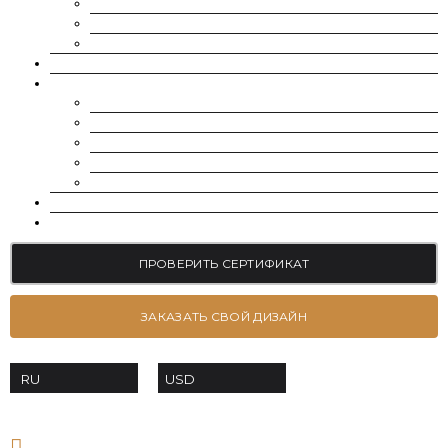
МУАССАНИТ УКРАИНА (G-H-I ЦВЕТ)
МУАССАНИТ УКРАИНА (D-E-F ЦВЕТ)
РОССЫПЬ | МЕЛКИЕ МУАССАНИТЫ 0.8 ММ — 2.4 ММ
ВЫРАЩЕННЫЕ БРИЛЛИАНТЫ
ЮВЕЛИРНЫЕ УКРАШЕНИЯ
БРАСЛЕТЫ
СЕРЬГИ
ПОМОЛВОЧНЫЕ КОЛЬЦА
ОБРУЧАЛЬНЫЕ КОЛЬЦА
ПОДВЕСКИ
БЛОГ
КОНТАКТЫ
ПРОВЕРИТЬ СЕРТИФИКАТ
ЗАКАЗАТЬ СВОЙ ДИЗАЙН
USD
RU
+38 063-639-53-70