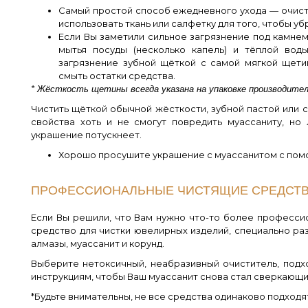
Самый простой способ ежедневного ухода — очист
использовать ткань или салфетку для того, чтобы уб
Если Вы заметили сильное загрязнение под камнем
мытья посуды (несколько капель) и тёплой вод
загрязнение зубной щёткой с самой мягкой щети
смыть остатки средства.
* Жёсткость щетины всегда указана на упаковке производите
Чистить щёткой обычной жёсткости, зубной пастой или 
свойства хоть и не смогут повредить муассаниту, но
украшение потускнеет.
Хорошо просушите украшение с муассанитом с пом
ПРОФЕССИОНАЛЬНЫЕ ЧИСТЯЩИЕ СРЕДСТВ
Если Вы решили, что Вам нужно что-то более професси
средство для чистки ювелирных изделий, специально раз
алмазы, муассанит и корунд.
Выберите нетоксичный, неабразивный очиститель, подх
инструкциям, чтобы Ваш муассанит снова стал сверкающи
*Будьте внимательны, не все средства одинаково подходя