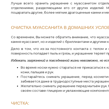
Лучше всего хранить украшение с муассанитом отдел
отделениями, разделяющими его от других изделий. М
поцарапать другие, более мягкие драгоценные камни и ме
ОЧИСТКА МУАССАНИТА В ДОМАШНИХ УСЛО
Со временем, Вы можете обратить внимание, что муассан
камня муассанит, но и изделий с бриллиантами и другими 
Дело в том, что из-за постоянного контакта с телом и
поверхность попадает пыль и грязь, и украшение теряет 
Избежать загрязнений в повседневной жизни невозможно, но ес
Во время носки нужно стараться не прикасаться к к
кожи, пальцев и рук.
Постарайтесь снимать украшение, перед космети
забивается даже в труднодоступные места украшен
Желательно снимать украшение перед мытьём рук. 
своём составе глицерин и увлажняющие компоненты,
ЧИСТКА: