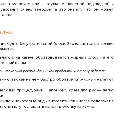
ьно в мешочке или шкатулке с тканевой подкладкой и
уассанит очень твёрдый, а это значит, что он может
таллы.
ВИЯХ
ит будто бы утратил свой блеск. Это касается не только
камнями.
 влагой, на камне образовывается жирный слой. На его
прежний шарм.
ть несколько рекомендаций как продлить чистоту изделия:
амню, так как на нём быстро образуется жирный налёт от
ческими процедурами. Например, крем для рук — легко
ия.
Мыло и некоторые виды антисептиков иногда содержат в
 они могут оставлять налёт-плёночку на камне.