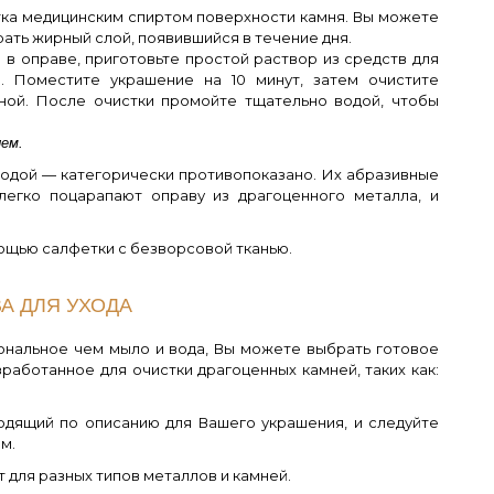
ка медицинским спиртом поверхности камня. Вы можете
рать жирный слой, появившийся в течение дня.
 в оправе, приготовьте простой раствор из средств для
ы. Поместите украшение на 10 минут, затем очистите
ной. После очистки промойте тщательно водой, чтобы
лем.
содой — категорически противопоказано. Их абразивные
 легко поцарапают оправу из драгоценного металла, и
ощью салфетки с безворсовой тканью.
А ДЛЯ УХОДА
ональное чем мыло и вода, Вы можете выбрать готовое
работанное для очистки драгоценных камней, таких как:
одящий по описанию для Вашего украшения, и следуйте
м.
т для разных типов металлов и камней.