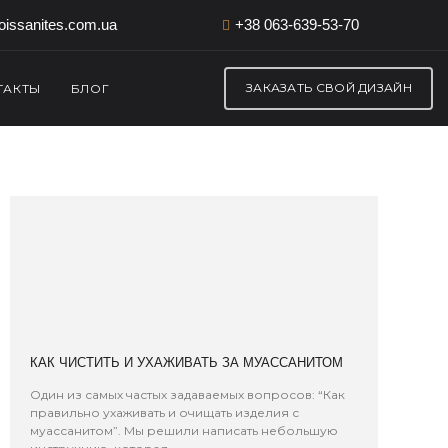
issanites.com.ua
+38 063-639-53-70
ЗАКАЗАТЬ СВОЙ ДИЗАЙН
ТАКТЫ
БЛОГ
КАК ЧИСТИТЬ И УХАЖИВАТЬ ЗА МУАССАНИТОМ
Один из самых частых задаваемых вопросов: “Как
правильно ухаживать и очищать изделия с
муассанитом”. Мы решили написать небольшую