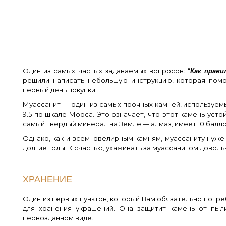
Один из самых частых задаваемых вопросов: “
Как прав
решили написать небольшую инструкцию, которая помо
первый день покупки.
Муассанит — один из самых прочных камней, используемы
9.5 по шкале Мооса. Это означает, что этот камень уст
самый твёрдый минерал на Земле — алмаз, имеет 10 балло
Однако, как и всем ювелирным камням, муассаниту нуже
долгие годы. К счастью, ухаживать за муассанитом доволь
ХРАНЕНИЕ
Один из первых пунктов, который Вам обязательно потре
для хранения украшений. Она защитит камень от пыл
первозданном виде.