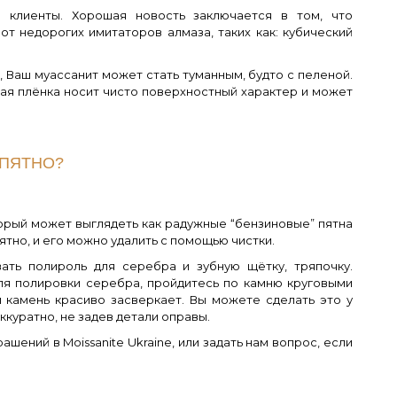
 клиенты. Хорошая новость заключается в том, что
от недорогих имитаторов алмаза, таких как: кубический
, Ваш муассанит может стать туманным, будто с пеленой.
бая плёнка носит чисто поверхностный характер и может
 ПЯТНО?
орый может выглядеть как радужные “бензиновые” пятна
ятно, и его можно удалить с помощью чистки.
ать полироль для серебра и зубную щётку, тряпочку.
ля полировки серебра, пройдитесь по камню круговыми
и камень красиво засверкает. Вы можете сделать это у
ккуратно, не задев детали оправы.
шений в Moissanite Ukraine, или задать нам вопрос, если