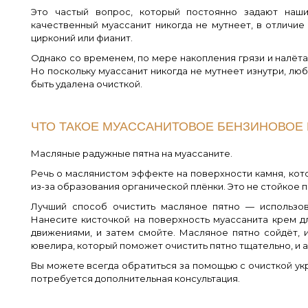
Это частый вопрос, который постоянно задают наши
качественный муассанит никогда не мутнеет, в отличие 
цирконий или фианит.
Однако со временем, по мере накопления грязи и налёта
Но поскольку муассанит никогда не мутнеет изнутри, лю
быть удалена очисткой.
ЧТО ТАКОЕ МУАССАНИТОВОЕ БЕНЗИНОВОЕ
Масляные радужные пятна на муассаните.
Речь о маслянистом эффекте на поверхности камня, кот
из-за образования органической плёнки. Это не стойкое п
Лучший способ очистить масляное пятно — использов
Нанесите кисточкой на поверхность муассанита крем д
движениями, и затем смойте. Масляное пятно сойдёт, 
ювелира, который поможет очистить пятно тщательно, и а
Вы можете всегда обратиться за помощью с очисткой укра
потребуется дополнительная консультация.