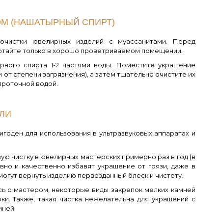
М (НАШАТЫРНЫЙ СПИРТ)
очистки ювелирных изделий с муассанитами. Перед
ботайте только в хорошо проветриваемом помещении.
ырного спирта 1-2 частями воды. Поместите украшение
 от степени загрязнения), а затем тщательно очистите их
проточной водой.
ЛИ
игоден для использования в ультразвуковых аппаратах и
ю чистку в ювелирных мастерских примерно раз в год (в
вно и качественно избавят украшение от грязи, даже в
огут вернуть изделию первозданный блеск и чистоту.
сь с мастером, некоторые виды закрепок мелких камней
рки. Также, такая чистка нежелательна для украшений с
мней.