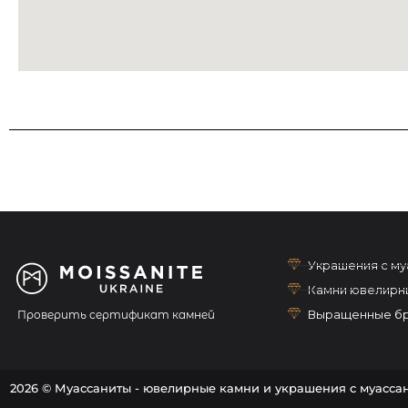
Украшения с м
Камни ювелирн
Выращенные б
Проверить сертификат камней
2026 © Муассаниты - ювелирные камни и украшения с муасса