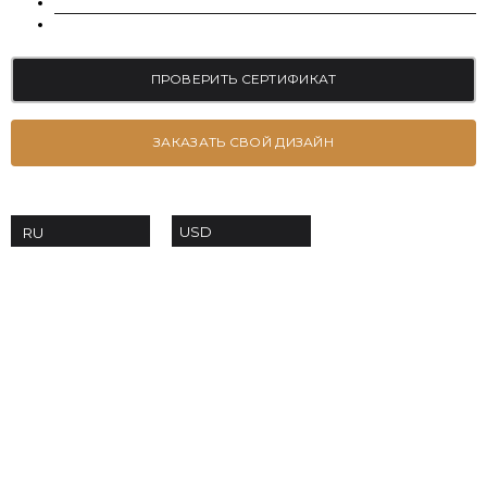
БЛОГ
КОНТАКТЫ
ПРОВЕРИТЬ СЕРТИФИКАТ
ЗАКАЗАТЬ СВОЙ ДИЗАЙН
USD
RU
+38 063-639-53-70
order@moissanites.com.ua