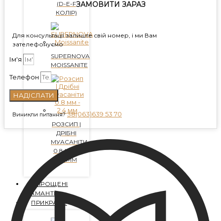
(D-E-F
ЗАМОВИТИ ЗАРАЗ
КОЛІР)
Для консультації залиште свій номер, і ми Вам
зателефонуємо
SUPERNOVA
Ім'я
MOISSANITE
Телефон
НАДІСЛАТИ
38(063)639 53 70
Виникли питання?
РОЗСИП |
ДРІБНІ
МУАСАНІТИ
0.8 ММ -
2.4 ММ
ВИРОЩЕНІ
ДІАМАНТИ
ПРИКРАСИ