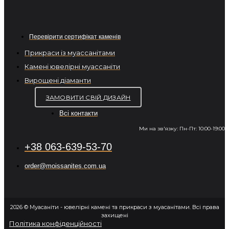
Перевірити сертифікат каменів
Прикраси із муассанітами
Камені ювелірні муассаніти
Вирощені діаманти
ЗАМОВИТИ СВІЙ ДИЗАЙН
Всі контакти
Ми на зв'язку: Пн-Пт: 10:00-19:00
+38 063-639-53-70
order@moissanites.com.ua
2026 © Муасаніти - ювелірні камені та прикраси з муасанітами. Всі права
захищені
Політика конфіденційності