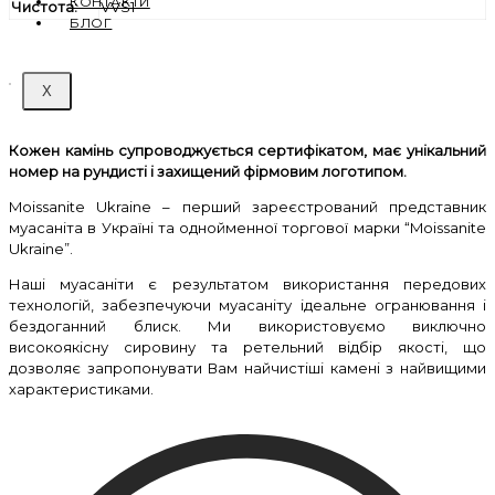
КОНТАКТИ
Чистота:
VVS1
БЛОГ
X
Кожен камінь супроводжується сертифікатом, має унікальний
номер на рундисті і захищений фірмовим логотипом.
Moissanite Ukraine – перший зареєстрований представник
муасаніта в Україні та однойменної торгової марки “Moissanite
Ukraine”.
Наші муасаніти є результатом використання передових
технологій, забезпечуючи муасаніту ідеальне огранювання і
бездоганний блиск. Ми використовуємо виключно
високоякісну сировину та ретельний відбір якості, що
дозволяє запропонувати Вам найчистіші камені з найвищими
характеристиками.