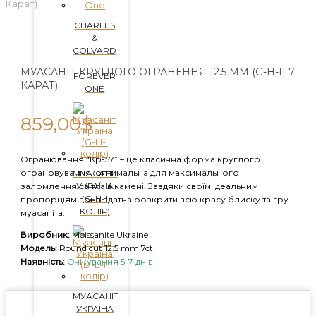
Карат)
CHARLES
&
COLVARD
|
МУАСАНІТ КРУГЛОГО ОГРАНЕННЯ 12.5 ММ (G-H-I| 7
FOREVER
КАРАТ)
ONE
859,00
$
Огранювання “Кр-57” – це класична форма круглого
ограновування, оптимальна для максимального
МУАСАНІТ
УКРАЇНА
заломлення світла в камені. Завдяки своїм ідеальним
(G-H-I
пропорціям вона здатна розкрити всю красу блиску та гру
КОЛІР)
муасаніта.
Виробник:
Moissanite Ukraine
Модель:
Round cut 12.5 mm 7ct
Наявність:
Очікування 5-7 днів
МУАСАНІТ
УКРАЇНА