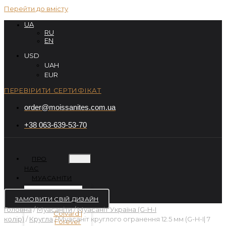
Перейти до вмісту
UA
RU
EN
USD
UAH
EUR
ПЕРЕВІРИТИ СЕРТИФІКАТ
order@moissanites.com.ua
+38 063-639-53-70
ПРО
НАС
МУАСАНІТИ
ЗАМОВИТИ СВІЙ ДИЗАЙН
Головна
/
Муасаніти
/
Муасаніт Україна (G-H-I
колір)
/
Кругла
/ Муасаніт круглого огранення 12.5 мм (G-H-I| 7