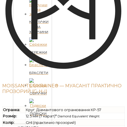
КАБЛУЧКИ
НА
ЗАРУЧИНИ
СЕРЕЖКИ
БРАСЛЕТИ
MOISSANITE UKRAINE® — МУАСАНІТ ПРАКТИЧНО
ПРОЗОРИЙ (G-H-I)
ОБРУЧКИ
Огранка:
Круг; Діамантового огранювання КР-57
ПІДВІСКИ
Розмір:
12.5 мм (7 карат)*
Diamond Equivalent Weight
Колір:
GHI (практично прозорий)