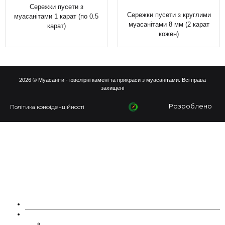
Сережки пусети з
Сережки пусети з круглими
муасанітами 1 карат (по 0.5
муасанітами 8 мм (2 карат
карат)
кожен)
2026 © Муасаніти - ювелірні камені та прикраси з муасанітами. Всі права
захищені
Розроблено
Політика конфіденційності
ПРО НАС
МУАСАНІТИ
CHARLES & COLVARD | FOREVER ONE