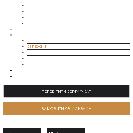
SUPERNOVA MOISSANITE
МУАСАНІТ УКРАЇНА (G-H-I КОЛІР)
МУАСАНІТ УКРАЇНА (D-E-F КОЛІР)
РОЗСИП | ДРІБНІ МУАСАНІТИ 0.8 ММ – 2.4 ММ
ВИРОЩЕНІ ДІАМАНТИ
ЮВЕЛІРНІ ПРИКРАСИ
БРАСЛЕТИ
СЕРЕЖКИ
КАБЛУЧКИ НА ЗАРУЧИНИ
ОБРУЧКИ
ПІДВІСКИ
БЛОГ
КОНТАКТИ
ПЕРЕВІРИТИ СЕРТИФІКАТ
ЗАМОВИТИ СВІЙ ДИЗАЙН
USD
UA