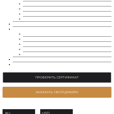
SUPERNOVA MOISSANITE
МУАССАНИТ УКРАИНА (G-H-I ЦВЕТ)
МУАССАНИТ УКРАИНА (D-E-F ЦВЕТ)
РОССЫПЬ | МЕЛКИЕ МУАССАНИТЫ 0.8 ММ — 2.4 ММ
ВЫРАЩЕННЫЕ БРИЛЛИАНТЫ
ЮВЕЛИРНЫЕ УКРАШЕНИЯ
БРАСЛЕТЫ
СЕРЬГИ
ПОМОЛВОЧНЫЕ КОЛЬЦА
ОБРУЧАЛЬНЫЕ КОЛЬЦА
ПОДВЕСКИ
БЛОГ
КОНТАКТЫ
ПРОВЕРИТЬ СЕРТИФИКАТ
ЗАКАЗАТЬ СВОЙ ДИЗАЙН
USD
RU