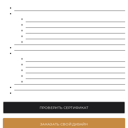
О НАС
МУАССАНИТЫ
CHARLES & COLVARD | FOREVER ONE
SUPERNOVA MOISSANITE
МУАССАНИТ УКРАИНА (G-H-I ЦВЕТ)
МУАССАНИТ УКРАИНА (D-E-F ЦВЕТ)
РОССЫПЬ | МЕЛКИЕ МУАССАНИТЫ 0.8 ММ — 2.4 ММ
ВЫРАЩЕННЫЕ БРИЛЛИАНТЫ
ЮВЕЛИРНЫЕ УКРАШЕНИЯ
БРАСЛЕТЫ
СЕРЬГИ
ПОМОЛВОЧНЫЕ КОЛЬЦА
ОБРУЧАЛЬНЫЕ КОЛЬЦА
ПОДВЕСКИ
БЛОГ
КОНТАКТЫ
ПРОВЕРИТЬ СЕРТИФИКАТ
ЗАКАЗАТЬ СВОЙ ДИЗАЙН