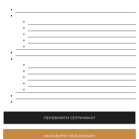
ПРО НАС
МУАСАНІТИ
CHARLES & COLVARD | FOREVER ONE
SUPERNOVA MOISSANITE
МУАСАНІТ УКРАЇНА (G-H-I КОЛІР)
МУАСАНІТ УКРАЇНА (D-E-F КОЛІР)
РОЗСИП | ДРІБНІ МУАСАНІТИ 0.8 ММ – 2.4 ММ
ВИРОЩЕНІ ДІАМАНТИ
ЮВЕЛІРНІ ПРИКРАСИ
БРАСЛЕТИ
СЕРЕЖКИ
КАБЛУЧКИ НА ЗАРУЧИНИ
ОБРУЧКИ
ПІДВІСКИ
БЛОГ
КОНТАКТИ
ПЕРЕВІРИТИ СЕРТИФІКАТ
ЗАМОВИТИ СВІЙ ДИЗАЙН