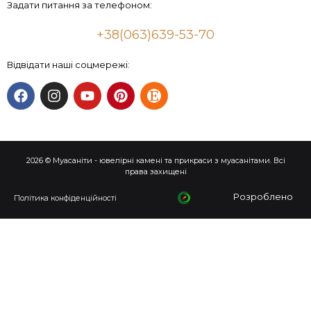
Задати питання за телефоном:
+38(063)639-53-70
Відвідати наші соцмережі:
2026 © Муасаніти - ювелірні камені та прикраси з муасанітами. Всі
права захищені
Розроблено
Політика конфіденційності