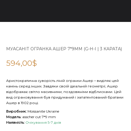
МУАСАНІТ ОГРАНКА АШЕР 7*9ММ (G-H-I | 3 КАРАТА)
594,00
$
Аристократична суворість ліній огранки Ашер – виділяє цей
камінь серед інших. Завдяки своїй ідеальній геометрії, Ашер
відображає світло масивними, поздовжніми відблисками. Цей
вид ограновування був придуманий і запатентований братами
Ашер в 1902 році.
Виробник:
Moissanite Ukraine
Модель:
asscher cut 7*9 mm
Наявність:
Очікування 5-7 днів