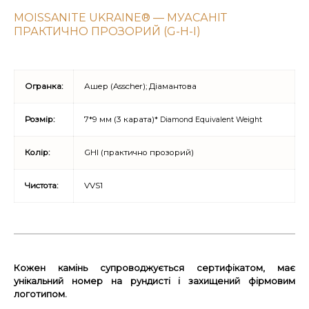
MOISSANITE UKRAINE® — МУАСАНІТ
ПРАКТИЧНО ПРОЗОРИЙ (G-H-I)
Огранка:
Ашер (Asscher); Діамантова
Розмір:
7*9 мм (3 карата)*
Diamond Equivalent Weight
Колір:
GHI (практично прозорий)
Чистота:
VVS1
Кожен камінь супроводжується сертифікатом, має
унікальний номер на рундисті і захищений фірмовим
логотипом.