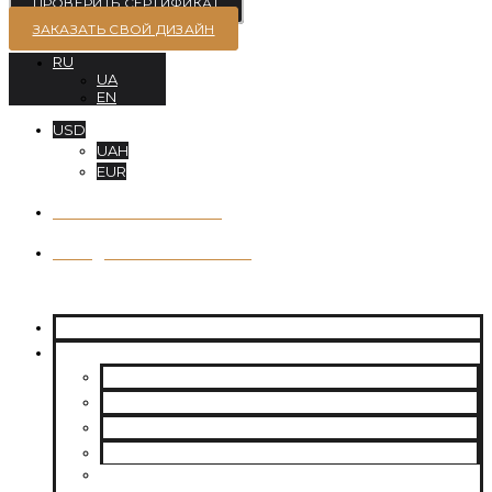
ПРОВЕРИТЬ СЕРТИФИКАТ
ЗАКАЗАТЬ СВОЙ ДИЗАЙН
RU
UA
EN
USD
UAH
EUR
+38 063-639-53-70
order@moissanites.com.ua
О НАС
МУАССАНИТЫ
CHARLES & COLVARD | FOREVER ONE
SUPERNOVA MOISSANITE
МУАССАНИТ УКРАИНА (G-H-I ЦВЕТ)
МУАССАНИТ УКРАИНА (D-E-F ЦВЕТ)
РОССЫПЬ | МЕЛКИЕ МУАССАНИТЫ 0.8 ММ — 2.4