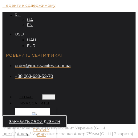
Перейти к содержимому
RU
UA
EN
USD
UAH
EUR
ПРОВЕРИТЬ СЕРТИФИКАТ
order@moissanites.com.ua
+38 063-639-53-70
О НАС
МУАССАНИТЫ
ЗАКАЗАТЬ СВОЙ ДИЗАЙН
Главная
/
Муассаниты
/
Муассанит Украина (G-H-I
цвет)
/
Ашер
/ Муассанит огранка Ашер 7*9мм (G-H-I | 3 карата)