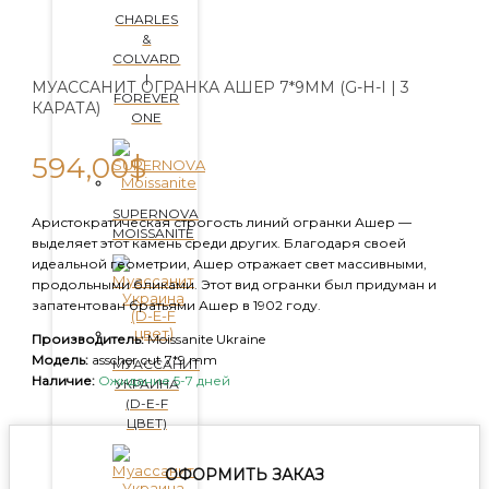
CHARLES
&
COLVARD
|
МУАССАНИТ ОГРАНКА АШЕР 7*9ММ (G-H-I | 3
FOREVER
КАРАТА)
ONE
594,00
$
SUPERNOVA
Аристократическая строгость линий огранки Ашер —
MOISSANITE
выделяет этот камень среди других. Благодаря своей
идеальной геометрии, Ашер отражает свет массивными,
продольными бликами. Этот вид огранки был придуман и
запатентован братьями Ашер в 1902 году.
Производитель:
Moissanite Ukraine
Модель:
asscher cut 7*9 mm
МУАССАНИТ
Наличие:
Ожидание 5-7 дней
УКРАИНА
(D-E-F
ЦВЕТ)
ОФОРМИТЬ ЗАКАЗ