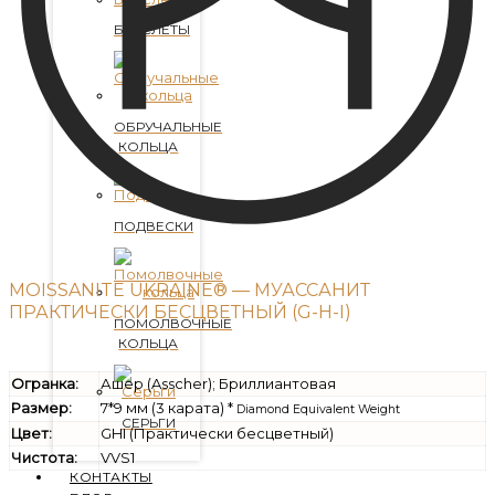
БРАСЛЕТЫ
ОБРУЧАЛЬНЫЕ
КОЛЬЦА
ПОДВЕСКИ
MOISSANITE UKRAINE® — МУАССАНИТ
ПРАКТИЧЕСКИ БЕСЦВЕТНЫЙ (G-H-I)
ПОМОЛВОЧНЫЕ
КОЛЬЦА
Огранка:
Ашер (Asscher); Бриллиантовая
Размер:
7*9 мм (3 карата) *
Diamond Equivalent Weight
СЕРЬГИ
Цвет:
GHI (Практически бесцветный)
Чистота:
VVS1
КОНТАКТЫ