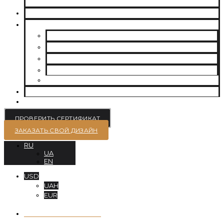
ММ
ВЫРАЩЕННЫЕ БРИЛЛИАНТЫ
ЮВЕЛИРНЫЕ УКРАШЕНИЯ
БРАСЛЕТЫ
СЕРЬГИ
ПОМОЛВОЧНЫЕ КОЛЬЦА
ОБРУЧАЛЬНЫЕ КОЛЬЦА
ПОДВЕСКИ
БЛОГ
КОНТАКТЫ
ПРОВЕРИТЬ СЕРТИФИКАТ
ЗАКАЗАТЬ СВОЙ ДИЗАЙН
RU
UA
EN
USD
UAH
EUR
+38 063-639-53-70