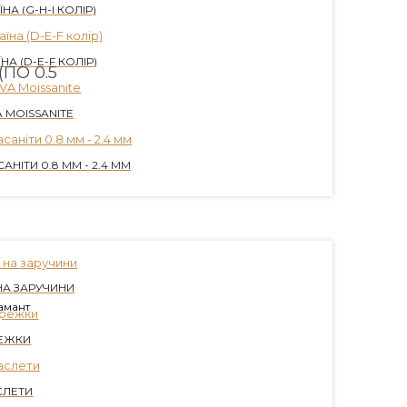
НА (G-H-I КОЛІР)
НА (D-E-F КОЛІР)
ПО 0.5
 MOISSANITE
АНІТИ 0.8 ММ - 2.4 ММ
НА ЗАРУЧИНИ
іамант
ЕЖКИ
СЛЕТИ