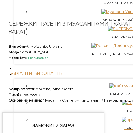
МУАСАНІТ УКРАЇ
МУАСАНІТ УКРАЇ
СЕРЕЖКИ ПУСЕТИ З МУАСАНІТАМИ 1 КАРАТ (
КАРАТ)
SUPERNOVA
Виробник:
Moissanite Ukraine
Модель:
YGERP0_5DE
РОЗСИП | ДРІБНІ МУАС
Наявність
:
Предзаказ
ВИРОЩЕНІ ДІАМАНТИ
ВАРІАНТИ ВИКОНАННЯ:
ПРИКРАСИ
Колір золота:
рожеве, біле, жовте
КАБЛУЧКИ 
Проба:
750/585-а
Основний камінь:
Муасаніт / Синтетичний діамант / Натуральний д
СЕР
ЗАМОВИТИ ЗАРАЗ
БРА