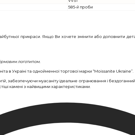
VVS1
585-й проби
йбутньої прикраси. Якщо Ви хочете змінити або доповнити дета
фірмовим логотипом.
та в Україні та однойменної торгової марки “Moissanite Ukraine”.
гій, забезпечуючи муасаніту ідеальне огранювання і бездоганни
стіші камені з найвищими характеристиками.