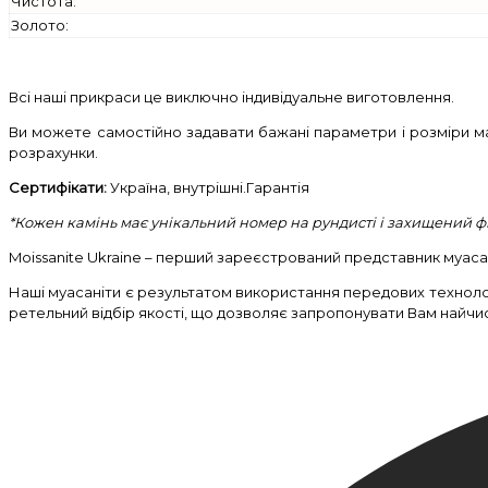
Чистота:
Золото:
Всі наші прикраси це виключно індивідуальне виготовлення.
Ви можете самостійно задавати бажані параметри і розміри ма
розрахунки.
Сертифікати:
Україна, внутрішні.Гарантія
*Кожен камінь має унікальний номер на рундисті і захищений 
Moissanite Ukraine – перший зареєстрований представник муасані
Наші муасаніти є результатом використання передових техноло
ретельний відбір якості, що дозволяє запропонувати Вам найчи