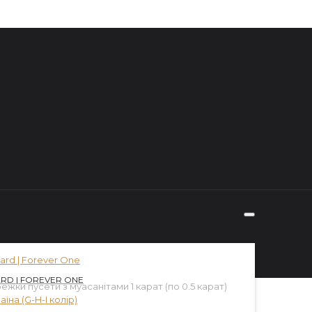
RD | FOREVER ONE
ежки пусети з муасанітами 1 карат (по 0.5 карат)