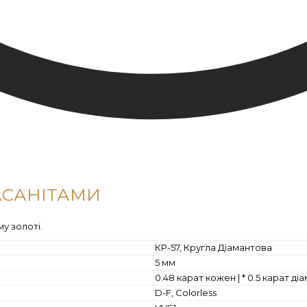
АСАНІТАМИ
у золоті.
КР-57, Кругла Діамантова
5 мм
0.48 карат кожен | * 0.5 карат д
D-F, Colorless