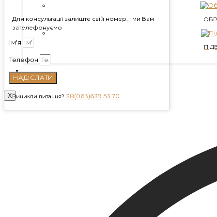
Для консультації залиште свій номер, і ми Вам
ОБР
зателефонуємо
Ім'я
ПІД
Телефон
КОНТАКТИ
НАДІСЛАТИ
БЛОГ
X
38(063)639 53 70
Виникли питання?