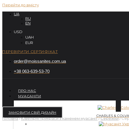
Перейти до вмісту
UA
RU
EN
USD
UAH
EUR
ПЕРЕВІРИТИ СЕРТИФІКАТ
order@moissanites.com.ua
+38 063-639-53-70
ПРО НАС
МУАСАНІТИ
ЗАМОВИТИ СВІЙ ДИЗАЙН
CHARLES & COLVA
Головна
/
Ювелірні прикраси з каменем муасаніт
/
Сережки
/ Сер