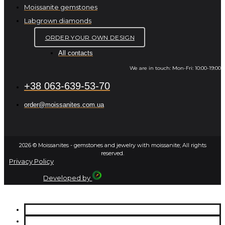
Moissanite gemstones
Labgrown diamonds
ORDER YOUR OWN DESIGN
All contacts
We are in touch: Mon-Fri: 10:00-19:00
+38 063-639-53-70
order@moissanites.com.ua
2026 © Moissanites - gemstones and jewelry with moissanite; All rights
reserved.
Privacy Policy
Developed by
ABOUT US
MOISSANITES