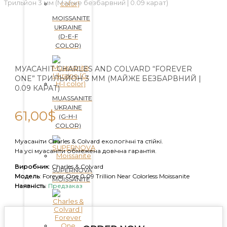
Трильйон 3 мм (Майже безбарвний | 0.09 карат)
MOISSANITE
UKRAINE
(D-E-F
COLOR)
МУАСАНІТ CHARLES AND COLVARD “FOREVER
ONE” ТРИЛЬЙОН 3 ММ (МАЙЖЕ БЕЗБАРВНИЙ |
0.09 КАРАТ)
MUASSANITE
UKRAINE
61,00
$
(G-H-I
COLOR)
Муасаніти Charles & Colvard екологічні та стійкі.
На усі муасаніти обмежена довічна гарантія.
Виробник
: Charles & Colvard
SUPERNOVA
Модель
: Forever One 0.09 Trillion Near Colorless Moissanite
MOISSANITE
Наявність
:
Предзаказ