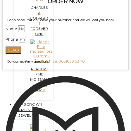
ORDER NOW
CHARLES
&
COLVARD
For a consultation, leave your number and we will call you back
|
FOREVER
Name
ONE
Phone
SEND
38(063)639 53 70
Do you have any questions?
PLACER |
FINE
MOISSANITES
0.8 MM -
2.4 MM
LABGROWN
DIAMONDS
JEWELRY