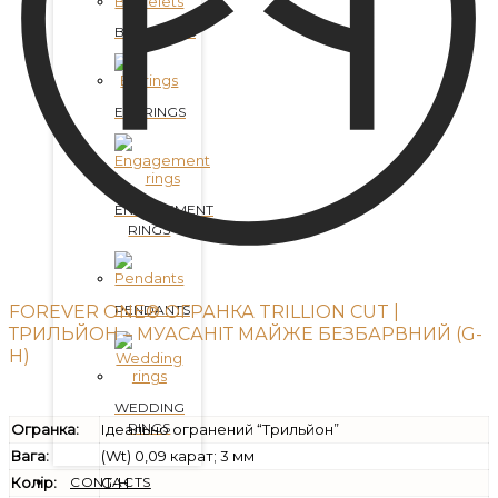
BRACELETS
EARRINGS
ENGAGEMENT
RINGS
PENDANTS
FOREVER ONE® ОГРАНКА TRILLION CUT |
ТРИЛЬЙОН – МУАСАНІТ МАЙЖЕ БЕЗБАРВНИЙ (G-
H)
WEDDING
RINGS
Огранка:
Ідеально огранений “Трильйон”
Вага:
(Wt) 0,09 карат; 3 мм
Колір:
G-H
CONTACTS