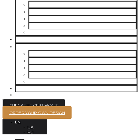
CHARLES & COLVARD | FOREVER ONE
SUPERNOVA MOISSANITE
MUASSANITE UKRAINE (G-H-I COLOR)
MOISSANITE UKRAINE (D-E-F COLOR)
PLACER | FINE MOISSANITES 0.8 MM – 2.4 MM
LABGROWN DIAMONDS
JEWELRY
BRACELETS
EARRINGS
ENGAGEMENT RINGS
WEDDING RINGS
PENDANTS
BLOG
CONTACTS
CHECK THE CERTIFICATE
ORDER YOUR OWN DESIGN
EN
UA
RU