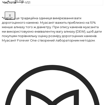
BLOG
Чистота:
IF-VS1
X
*Карат – це традиційна одиниця вимірювання ваги
дорогоцінного каменю. Муасаніт важить приблизно на 10%
менше алмазу того ж діаметру. При опису каменів муасаніта
ми використовуємо еквівалентну вагу алмазу (DEW), щоб дати
покупцям порівняльну оцінку розміру дорогоцінних каменів.
Муасаніт Forever One створений лабораторним методом.