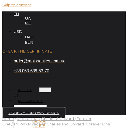
Skip to content
EN
UA
RU
USD
UAH
EUR
CHECK THE CERTIFICATE
order@moissanites.com.ua
+38 063-639-53-70
ABOUT
US
MOISSANITES
ORDER YOUR OWN DESIGN
Home
/
Moissanites
/
Charles & Colvard | Forever
One
/
Trillion
/ Муасаніт Charles and Colvard “Forever One”