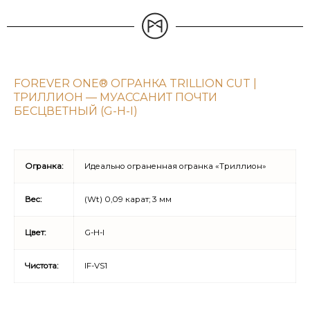
FOREVER ONE® ОГРАНКА TRILLION CUT |
ТРИЛЛИОН — МУАССАНИТ ПОЧТИ
БЕСЦВЕТНЫЙ (G-H-I)
Огранка:
Идеально ограненная огранка «Триллион»
Вес:
(Wt) 0,09 карат; 3 мм
Цвет:
G-H-I
Чистота:
IF-VS1