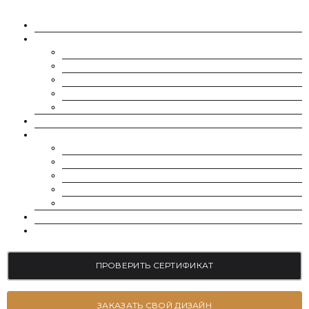
О НАС
МУАССАНИТЫ
CHARLES & COLVARD | FOREVER ONE
SUPERNOVA MOISSANITE
МУАССАНИТ УКРАИНА (G-H-I ЦВЕТ)
МУАССАНИТ УКРАИНА (D-E-F ЦВЕТ)
РОССЫПЬ | МЕЛКИЕ МУАССАНИТЫ 0.8 ММ — 2.4 ММ
ВЫРАЩЕННЫЕ БРИЛЛИАНТЫ
ЮВЕЛИРНЫЕ УКРАШЕНИЯ
БРАСЛЕТЫ
СЕРЬГИ
ПОМОЛВОЧНЫЕ КОЛЬЦА
ОБРУЧАЛЬНЫЕ КОЛЬЦА
ПОДВЕСКИ
БЛОГ
КОНТАКТЫ
ПРОВЕРИТЬ СЕРТИФИКАТ
ЗАКАЗАТЬ СВОЙ ДИЗАЙН