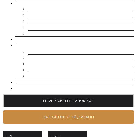
МУАСАНІТИ
CHARLES & COLVARD | FOREVER ONE
SUPERNOVA MOISSANITE
МУАСАНІТ УКРАЇНА (G-H-I КОЛІР)
МУАСАНІТ УКРАЇНА (D-E-F КОЛІР)
РОЗСИП | ДРІБНІ МУАСАНІТИ 0.8 ММ – 2.4 ММ
ВИРОЩЕНІ ДІАМАНТИ
ЮВЕЛІРНІ ПРИКРАСИ
БРАСЛЕТИ
СЕРЕЖКИ
КАБЛУЧКИ НА ЗАРУЧИНИ
ОБРУЧКИ
ПІДВІСКИ
БЛОГ
КОНТАКТИ
ПЕРЕВІРИТИ СЕРТИФІКАТ
ЗАМОВИТИ СВІЙ ДИЗАЙН
USD
UA