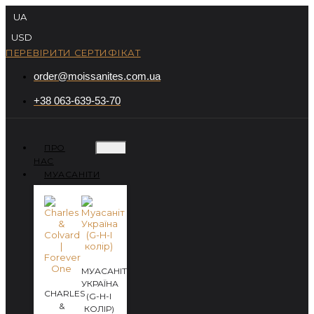
Перейти
UA
до
вмісту
USD
ПЕРЕВІРИТИ СЕРТИФІКАТ
order@moissanites.com.ua
+38 063-639-53-70
ПРО
НАС
МУАСАНІТИ
МУАСАНІТ
УКРАЇНА
CHARLES
(G-H-I
&
КОЛІР)