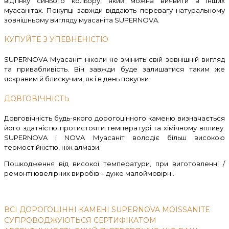
відтінку синього кольору, який можна виявити в інших
муасанітах. Покупці завжди віддають перевагу натуральному
зовнішньому вигляду муасаніта SUPERNOVA.
КУПУЙТЕ З УПЕВНЕНІСТЮ
SUPERNOVA Муасаніт ніколи не змінить свій зовнішній вигляд
та привабливість. Він завжди буде залишатися таким же
яскравим й блискучим, як і в день покупки.
ДОВГОВІЧНІСТЬ
Довговічність будь-якого дорогоцінного каменю визначається
його здатністю протистояти температурі та хімічному впливу.
SUPERNOVA і NOVA Муасаніт володіє більш високою
термостійкістю, ніж алмази.
Пошкодження від високої температури, при виготовленні /
ремонті ювелірних виробів – дуже малоймовірні.
ВСІ ДОРОГОЦІННІ КАМЕНІ SUPERNOVA MOISSANITE
СУПРОВОДЖУЮТЬСЯ СЕРТИФІКАТОМ