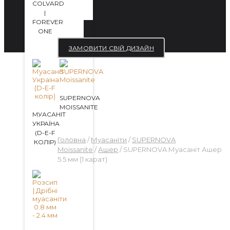
COLVARD
|
FOREVER
ONE
ЗАМОВИТИ СВІЙ ДИЗАЙН
SUPERNOVA
MOISSANITE
МУАСАНІТ
УКРАЇНА
(D-E-F
Головна
/
Муасаніти
/
SUPERNOVA
КОЛІР)
Moissanite
/
Ашер
/ SUPERNOVA Муасаніт Ашер
5.5 мм (1 карат)