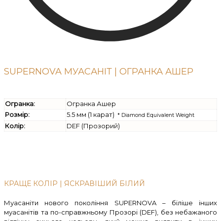
SUPERNOVA МУАСАНІТ | ОГРАНКА АШЕР
Огранка:
Огранка Ашер
Розмір:
5.5 мм (1 карат)
* Diamond Equivalent Weight
Колір:
DEF (Прозорий)
КРАЩЕ КОЛІР | ЯСКРАВІШИЙ БІЛИЙ
Муасаніти нового покоління SUPERNOVA – біліше інших
муасанітів та по-справжньому Прозорі (DEF), без небажаного