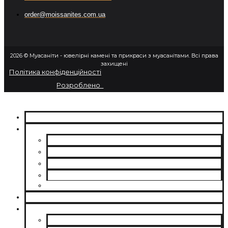
order@moissanites.com.ua
2026 © Муасаніти - ювелірні камені та прикраси з муасанітами. Всі права
захищені
Політика конфіденційності
Розроблено
ПРО НАС
МУАСАНІТИ
CHARLES & COLVARD | FOREVER ONE
SUPERNOVA MOISSANITE
МУАСАНІТ УКРАЇНА (G-H-I КОЛІР)
МУАСАНІТ УКРАЇНА (D-E-F КОЛІР)
РОЗСИП | ДРІБНІ МУАСАНІТИ 0.8 ММ – 2.4 ММ
ВИРОЩЕНІ ДІАМАНТИ
ЮВЕЛІРНІ ПРИКРАСИ
БРАСЛЕТИ