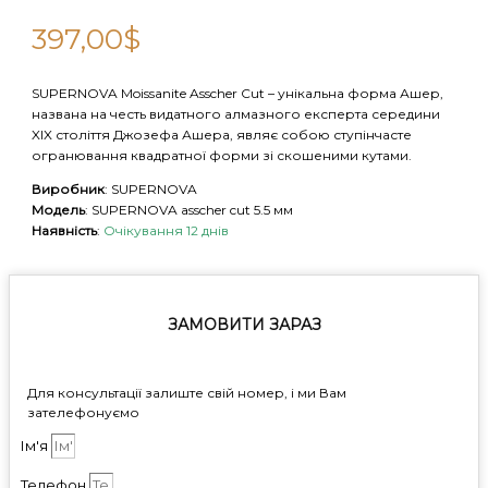
397,00
$
SUPERNOVA Moissanite Asscher Cut – унікальна форма Ашер,
названа на честь видатного алмазного експерта середини
XIX століття Джозефа Ашера, являє собою ступінчасте
огранювання квадратної форми зі скошеними кутами.
Виробник
: SUPERNOVA
Модель
: SUPERNOVA asscher cut 5.5 мм
Наявність
:
Очікування 12 днів
ЗАМОВИТИ ЗАРАЗ
Для консультації залиште свій номер, і ми Вам
зателефонуємо
Ім'я
Телефон