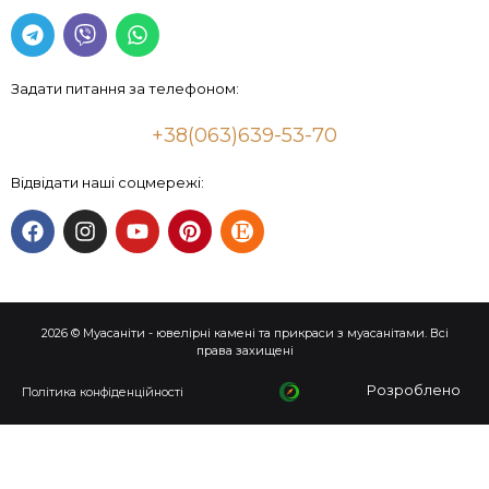
Задати питання за телефоном:
+38(063)639-53-70
Відвідати наші соцмережі:
2026 © Муасаніти - ювелірні камені та прикраси з муасанітами. Всі
права захищені
Розроблено
Політика конфіденційності