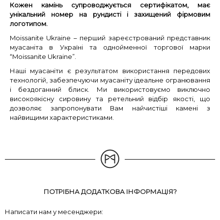
Кожен камінь супроводжується сертифікатом, має
унікальний номер на рундисті і захищений фірмовим
логотипом.
Moissanite Ukraine – перший зареєстрований представник
муасаніта в Україні та однойменної торгової марки
“Moissanite Ukraine”.
Наші муасаніти є результатом використання передових
технологій, забезпечуючи муасаніту ідеальне огранювання
і бездоганний блиск. Ми використовуємо виключно
високоякісну сировину та ретельний відбір якості, що
дозволяє запропонувати Вам найчистіші камені з
найвищими характеристиками.
ПОТРІБНА ДОДАТКОВА ІНФОРМАЦІЯ?
Написати нам у месенджери: