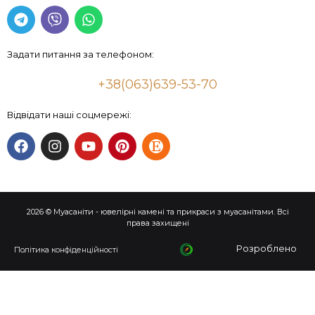
Задати питання за телефоном:
+38(063)639-53-70
Відвідати наші соцмережі:
2026 © Муасаніти - ювелірні камені та прикраси з муасанітами. Всі
права захищені
Розроблено
Політика конфіденційності