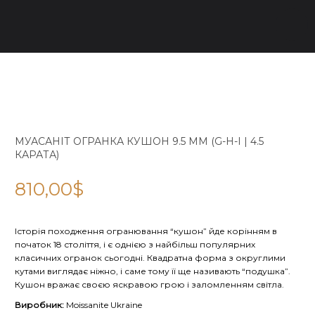
МУАСАНІТ ОГРАНКА КУШОН 9.5 ММ (G-H-I | 4.5
КАРАТА)
810,00
$
Історія походження огранювання “кушон” йде корінням в
початок 18 століття, і є однією з найбільш популярних
класичних огранок сьогодні. Квадратна форма з округлими
кутами виглядає ніжно, і саме тому її ще називають “подушка”.
Кушон вражає своєю яскравою грою і заломленням світла.
Виробник:
Moissanite Ukraine