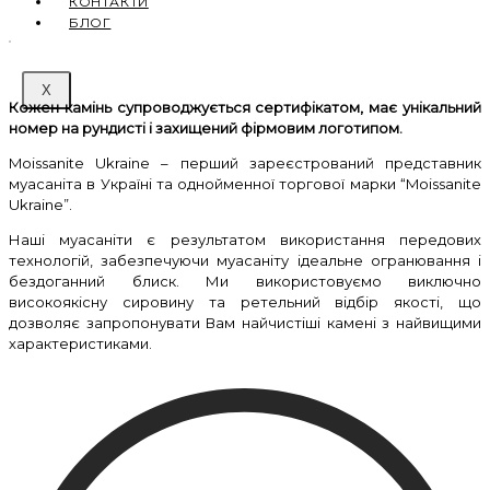
КОНТАКТИ
БЛОГ
X
Кожен камінь супроводжується сертифікатом, має унікальний
номер на рундисті і захищений фірмовим логотипом.
Moissanite Ukraine – перший зареєстрований представник
муасаніта в Україні та однойменної торгової марки “Moissanite
Ukraine”.
Наші муасаніти є результатом використання передових
технологій, забезпечуючи муасаніту ідеальне огранювання і
бездоганний блиск. Ми використовуємо виключно
високоякісну сировину та ретельний відбір якості, що
дозволяє запропонувати Вам найчистіші камені з найвищими
характеристиками.