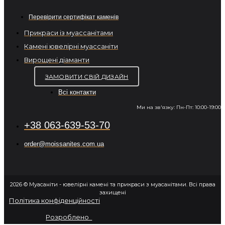
Перевірити сертифікат каменів
Прикраси із муассанітами
Камені ювелірні муассаніти
Вирощені діаманти
ЗАМОВИТИ СВІЙ ДИЗАЙН
Всі контакти
Ми на зв'язку: Пн-Пт: 10:00-19:00
+38 063-639-53-70
order@moissanites.com.ua
2026 © Муасаніти - ювелірні камені та прикраси з муасанітами. Всі права
захищені
Політика конфіденційності
Розроблено