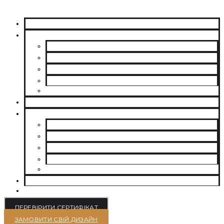
ПРО НАС
МУАСАНІТИ
CHARLES & COLVARD | FOREVER ONE
SUPERNOVA MOISSANITE
МУАСАНІТ УКРАЇНА (G-H-I КОЛІР)
МУАСАНІТ УКРАЇНА (D-E-F КОЛІР)
РОЗСИП | ДРІБНІ МУАСАНІТИ 0.8 ММ – 2.4 ММ
ВИРОЩЕНІ ДІАМАНТИ
ЮВЕЛІРНІ ПРИКРАСИ
БРАСЛЕТИ
СЕРЕЖКИ
КАБЛУЧКИ НА ЗАРУЧИНИ
ОБРУЧКИ
ПІДВІСКИ
БЛОГ
КОНТАКТИ
ПЕРЕВІРИТИ СЕРТИФІКАТ
ЗАМОВИТИ СВІЙ ДИЗАЙН