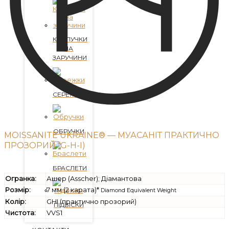
КАБЛУЧКИ
НА
ЗАРУЧИНИ
СЕРЕЖКИ
ОБРУЧКИ
MOISSANITE UKRAINE® — МУАСАНІТ ПРАКТИЧНО
ПРОЗОРИЙ (G-H-I)
БРАСЛЕТИ
Огранка:
Ашер (Asscher); Діамантова
Розмір:
7 мм (2 карата)*
Diamond Equivalent Weight
Колір:
GHI (практично прозорий)
ПІДВІСКИ
Чистота:
VVS1