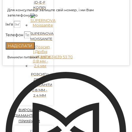
(D-E-F
КОЛІР)
Для консультації залиште свій номер, і ми Вам
зателефонуємо
Ім'я
SUPERNOVA
Телефон
MOISSANITE
НАДІСЛАТИ
38(063)639 53 70
Виникли питання?
РОЗСИП |
ДРІБНІ
МУАСАНІТИ
0.8 ММ -
2.4 ММ
ВИРОЩЕНІ
ДІАМАНТИ
ПРИКРАСИ