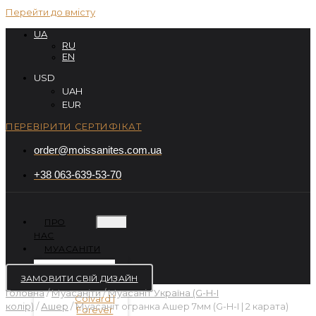
Перейти до вмісту
UA
RU
EN
USD
UAH
EUR
ПЕРЕВІРИТИ СЕРТИФІКАТ
order@moissanites.com.ua
+38 063-639-53-70
ПРО
НАС
МУАСАНІТИ
ЗАМОВИТИ СВІЙ ДИЗАЙН
Головна
/
Муасаніти
/
Муасаніт Україна (G-H-I
колір)
/
Ашер
/ Муасаніт огранка Ашер 7мм (G-H-I | 2 карата)