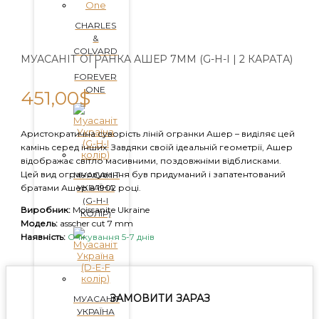
CHARLES
&
COLVARD
МУАСАНІТ ОГРАНКА АШЕР 7ММ (G-H-I | 2 КАРАТА)
|
FOREVER
ONE
451,00
$
Аристократична суворість ліній огранки Ашер – виділяє цей
камінь серед інших. Завдяки своїй ідеальній геометрії, Ашер
відображає світло масивними, поздовжніми відблисками.
Цей вид ограновування був придуманий і запатентований
МУАСАНІТ
УКРАЇНА
братами Ашер в 1902 році.
(G-H-I
Виробник:
Moissanite Ukraine
КОЛІР)
Модель:
asscher cut 7 mm
Наявність:
Очікування 5-7 днів
ЗАМОВИТИ ЗАРАЗ
МУАСАНІТ
УКРАЇНА