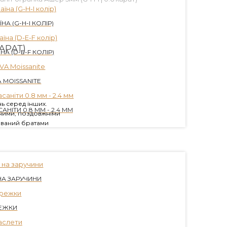
НА (G-H-I КОЛІР)
АРАТ)
НА (D-E-F КОЛІР)
 MOISSANITE
ь серед інших.
АНІТИ 0.8 ММ - 2.4 ММ
вними, поздовжніми
ований братами
НА ЗАРУЧИНИ
ЕЖКИ