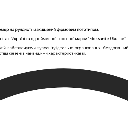
омер на рундисті і захищений фірмовим логотипом.
та в Україні та однойменної торгової марки “Moissanite Ukraine”.
гій, забезпечуючи муасаніту ідеальне огранювання і бездоганни
стіші камені з найвищими характеристиками.