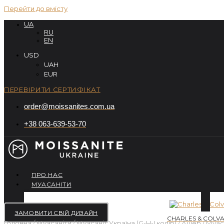
Перейти до вмісту
UA
RU
EN
USD
UAH
EUR
ПЕРЕВІРИТИ СЕРТИФІКАТ
order@moissanites.com.ua
+38 063-639-53-70
ПРО НАС
МУАСАНІТИ
ЗАМОВИТИ СВІЙ ДИЗАЙН
CHARLES & COLVA
Головна
/
Муасаніти
/
Муасаніт Україна (G-H-I колір)
/
Ашер
/ Муас