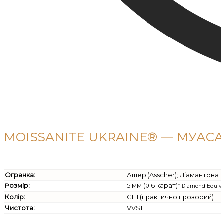
MOISSANITE UKRAINE® — МУАСА
Огранка:
Ашер (Asscher); Діамантова
Розмір:
5 мм (0.6 карат)*
Diamond Equiv
Колір:
GHI (практично прозорий)
Чистота:
VVS1