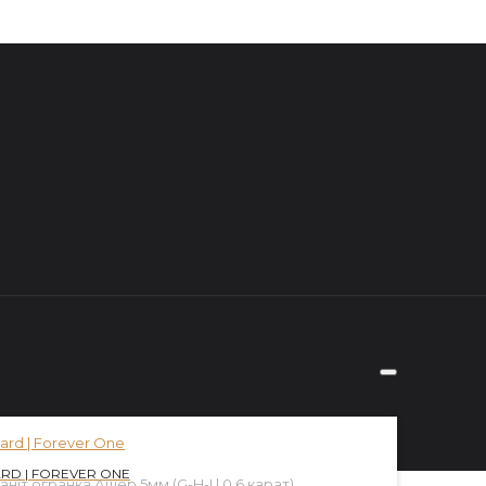
RD | FOREVER ONE
аніт огранка Ашер 5мм (G-H-I | 0.6 карат)