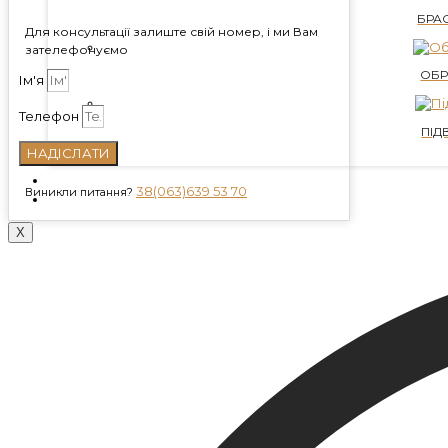
БРА
Для консультації залиште свій номер, і ми Вам
зателефонуємо
ОБР
Ім'я
Телефон
ПІД
НАДІСЛАТИ
КОНТАКТИ
38(063)639 53 70
Виникли питання?
БЛОГ
X