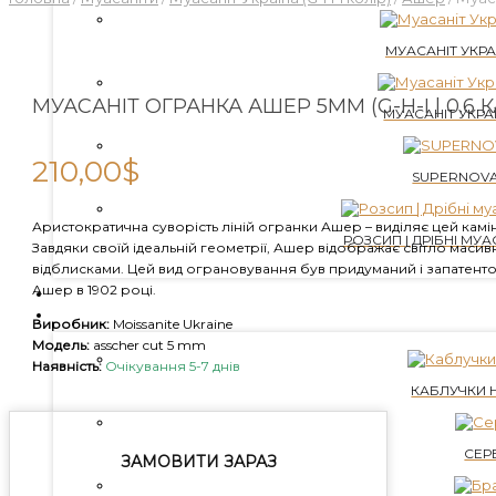
МУАСАНІТ УКРАЇ
МУАСАНІТ ОГРАНКА АШЕР 5ММ (G-H-I | 0.6 К
МУАСАНІТ УКРАЇ
210,00
$
SUPERNOVA
Аристократична суворість ліній огранки Ашер – виділяє цей камін
РОЗСИП | ДРІБНІ МУАС
Завдяки своїй ідеальній геометрії, Ашер відображає світло маси
відблисками. Цей вид ограновування був придуманий і запатент
Ашер в 1902 році.
ВИРОЩЕНІ ДІАМАНТИ
ПРИКРАСИ
Виробник:
Moissanite Ukraine
Модель:
asscher cut 5 mm
Наявність:
Очікування 5-7 днів
КАБЛУЧКИ 
СЕР
ЗАМОВИТИ ЗАРАЗ