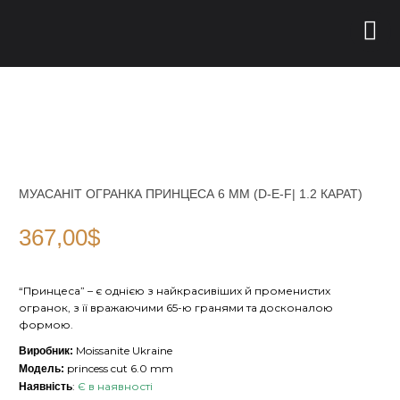
МУАСАНІТ ОГРАНКА ПРИНЦЕСА 6 ММ (D-E-F| 1.2 КАРАТ)
367,00
$
“Принцеса” – є однією з найкрасивіших й променистих
огранок, з її вражаючими 65-ю гранями та досконалою
формою.
Moissanite Ukraine
Виробник:
princess cut 6.0 mm
Модель:
:
Є в наявності
Наявність