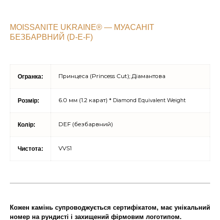
MOISSANITE UKRAINE® — МУАСАНІТ
БЕЗБАРВНИЙ (D-E-F)
Принцеса (Princess Cut); Діамантова
Огранка:
6.0 мм (1.2 карат) *
Розмір:
Diamond Equivalent Weight
DEF (безбарвний)
Колір:
VVS1
Чистота:
Кожен камінь супроводжується сертифікатом, має унікальний
номер на рундисті і захищений фірмовим логотипом.