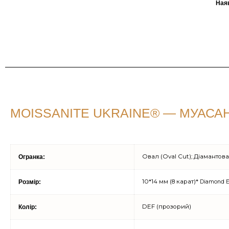
Ная
MOISSANITE UKRAINE® — МУАСАНІ
Овал (Oval Cut); Діамантова
Огранка:
10*14 мм (8 карат)*
Розмір:
Diamond E
DEF (прозорий)
Колір: