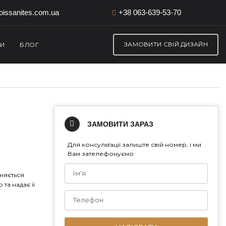
issanites.com.ua
+38 063-639-53-70
ЗАМОВИТИ СВІЙ ДИЗАЙН
ТИ
БЛОГ
ЗАМОВИТИ ЗАРАЗ
Для консультації залиште свій номер, і ми
Вам зателефонуємо
зняється
та надає її