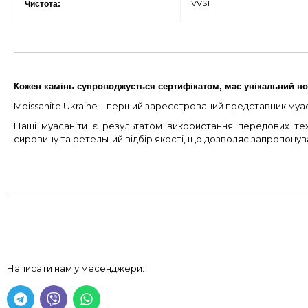
VVS1
Чистота:
Кожен камінь супроводжується сертифікатом, має унікальний но
Moissanite Ukraine – перший зареєстрований представник муасан
Наші муасаніти є результатом використання передових тех
сировину та ретельний відбір якості, що дозволяє запропону
Написати нам у месенджери: