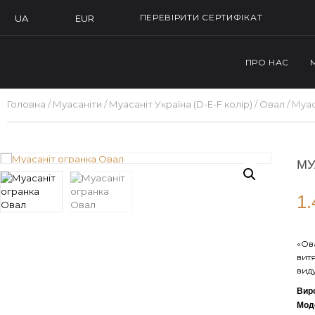
ПЕРЕВІРИТИ СЕРТИФІКАТ
EUR
UA
ПРО НАС
Головна
/
Муасаніти
/
Муасаніт Україна (D-E-F колір)
/
Овал
/ Муас
МУ
1
«Ова
вит
вид
Вир
Мод