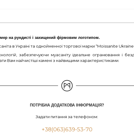
мер на рундисті і захищений фірмовим логотипом.
іта в Україні та однойменної торгової марки “Moissanite Ukraine”
нологій, забезпечуючи муасаніту ідеальне огранювання і бе
вати Вам найчистіші камені з найвищими характеристиками.
ПОТРІБНА ДОДАТКОВА ІНФОРМАЦІЯ?
Задати питання за телефоном:
+38(063)639-53-70