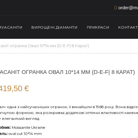
order@mo
МУАСАНІТИ
ВИРОЩЕНІ ДІАМАНТИ
ПРИКРАСИ
КОНТАК
аніт огранка Овал 10*14 мм (D-E-F| 8 Карат)
АСАНІТ ОГРАНКА ОВАЛ 10*14 ММ (D-E-F| 8 КАРАТ)
.419,50
€
л» одна з найсучасніших огранок, її винайшли в 1968 році. Вона відрі
ягнутою формою, яка розкриває додаткові оптичні властивості каменю 
у елегантний вигляд.
Moissanite Ukraine
обник:
oval cut 10*14 mm
ель: