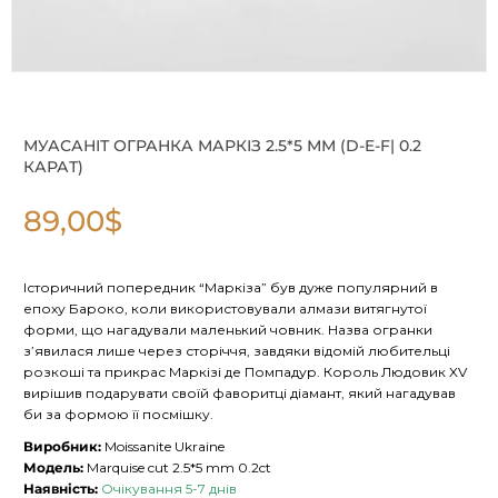
МУАСАНІТ ОГРАНКА МАРКІЗ 2.5*5 ММ (D-E-F| 0.2
КАРАТ)
89,00
$
Історичний попередник “Маркіза” був дуже популярний в
епоху Бароко, коли використовували алмази витягнутої
форми, що нагадували маленький човник. Назва огранки
з’явилася лише через сторіччя, завдяки відомій любительці
розкоші та прикрас Маркізі де Помпадур. Король Людовик XV
вирішив подарувати своїй фаворитці діамант, який нагадував
би за формою її посмішку.
Виробник:
Moissanite Ukraine
Модель:
Marquise cut 2.5*5 mm 0.2ct
Наявність:
Очікування 5-7 днів