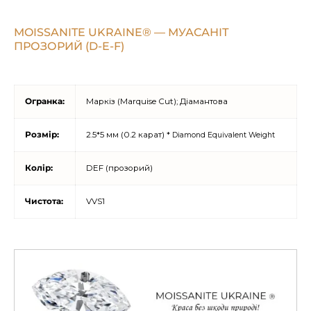
MOISSANITE UKRAINE® — МУАСАНІТ
ПРОЗОРИЙ (D-E-F)
Огранка:
Маркіз (Marquise Cut); Діамантова
Розмір:
2.5*5 мм (0.2 карат) *
Diamond Equivalent Weight
Колір:
DEF (прозорий)
Чистота:
VVS1