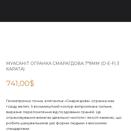
МУАСАНІТ ОГРАНКА СМАРАГДОВА 7*9ММ (D-E-F| 3
КАРАТА)
741,00
$
Геометрично точна, елегантна «Смарагдова» огранка має
горду велич. Її восьмикутний контур випромінює сильне,
виразне переломлення від поздовжніх граней. Це
ограновування вимагає ідеальної чистоти і якості каменю, що
робить шанувальників цієї форми людьми з високими
стандартами.