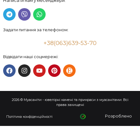
Написати нам у месенджери:
Задати питання за телефоном:
+38(063)639-53-70
Відвідати наші соцмережі:
2026 © Муасаніти - ювелірні камені та прикраси з муасанітами. Всі
права захищені
Розроблено
Політика конфіденційності