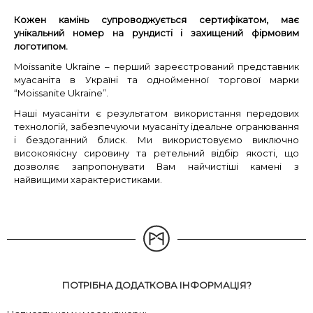
Кожен камінь супроводжується сертифікатом, має
унікальний номер на рундисті і захищений фірмовим
логотипом.
Moissanite Ukraine – перший зареєстрований представник
муасаніта в Україні та однойменної торгової марки
“Moissanite Ukraine”.
Наші муасаніти є результатом використання передових
технологій, забезпечуючи муасаніту ідеальне огранювання
і бездоганний блиск. Ми використовуємо виключно
високоякісну сировину та ретельний відбір якості, що
дозволяє запропонувати Вам найчистіші камені з
найвищими характеристиками.
ПОТРІБНА ДОДАТКОВА ІНФОРМАЦІЯ?