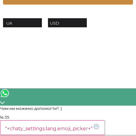
USD
UA
+38 063-639-53-70
order@moissanites.com.ua
Чим ми можемо допомогти? :)
14:35
WhatsApp
Message
"+chaty_settings.lang.emoji_picker+"