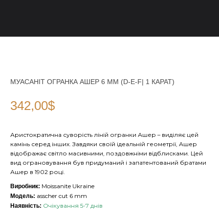
МУАСАНІТ ОГРАНКА АШЕР 6 ММ (D-E-F| 1 КАРАТ)
342,00
$
Аристократична суворість ліній огранки Ашер – виділяє цей
камінь серед інших. Завдяки своїй ідеальній геометрії, Ашер
відображає світло масивними, поздовжніми відблисками. Цей
вид ограновування був придуманий і запатентований братами
Ашер в 1902 році.
Moissanite Ukraine
Виробник:
asscher cut 6 mm
Модель:
Очікування 5-7 днів
Наявність: