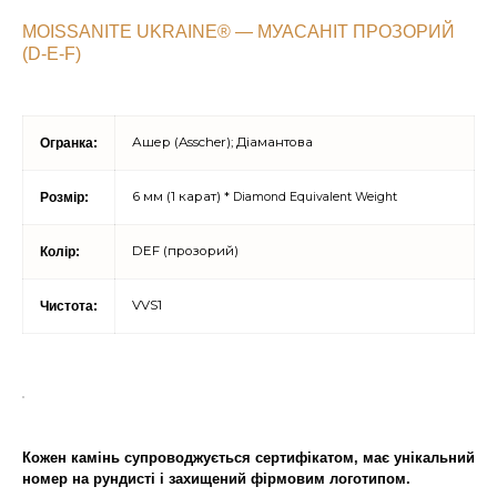
MOISSANITE UKRAINE® — МУАСАНІТ ПРОЗОРИЙ
(D-E-F)
Ашер (Asscher); Діамантова
Огранка:
6 мм (1 карат) *
Розмір:
Diamond Equivalent Weight
DEF (прозорий)
Колір:
VVS1
Чистота:
Кожен камінь супроводжується сертифікатом, має унікальний
номер на рундисті і захищений фірмовим логотипом.