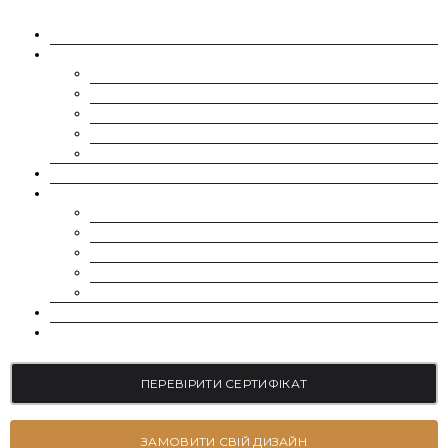
ПРО НАС
МУАСАНІТИ
CHARLES & COLVARD | FOREVER ONE
SUPERNOVA MOISSANITE
МУАСАНІТ УКРАЇНА (G-H-I КОЛІР)
МУАСАНІТ УКРАЇНА (D-E-F КОЛІР)
РОЗСИП | ДРІБНІ МУАСАНІТИ 0.8 ММ – 2.4 ММ
ВИРОЩЕНІ ДІАМАНТИ
ЮВЕЛІРНІ ПРИКРАСИ
БРАСЛЕТИ
СЕРЕЖКИ
КАБЛУЧКИ НА ЗАРУЧИНИ
ОБРУЧКИ
ПІДВІСКИ
БЛОГ
КОНТАКТИ
ПЕРЕВІРИТИ СЕРТИФІКАТ
ЗАМОВИТИ СВІЙ ДИЗАЙН