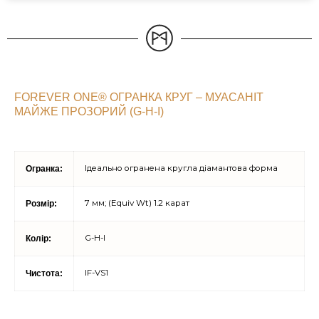
FOREVER ONE® ОГРАНКА КРУГ – МУАСАНІТ
МАЙЖЕ ПРОЗОРИЙ (G-H-I)
Ідеально огранена кругла діамантова форма
Огранка:
7 мм; (Equiv Wt) 1.2 карат
Розмір:
G-H-I
Колір:
IF-VS1
Чистота: