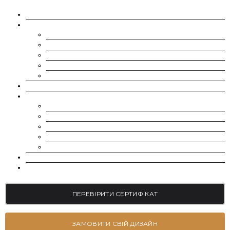
ПРО НАС
МУАСАНІТИ
CHARLES & COLVARD | FOREVER ONE
SUPERNOVA MOISSANITE
МУАСАНІТ УКРАЇНА (G-H-I КОЛІР)
МУАСАНІТ УКРАЇНА (D-E-F КОЛІР)
РОЗСИП | ДРІБНІ МУАСАНІТИ 0.8 ММ – 2.4 ММ
ВИРОЩЕНІ ДІАМАНТИ
ЮВЕЛІРНІ ПРИКРАСИ
БРАСЛЕТИ
СЕРЕЖКИ
КАБЛУЧКИ НА ЗАРУЧИНИ
ОБРУЧКИ
ПІДВІСКИ
БЛОГ
КОНТАКТИ
ПЕРЕВІРИТИ СЕРТИФІКАТ
ЗАМОВИТИ СВІЙ ДИЗАЙН