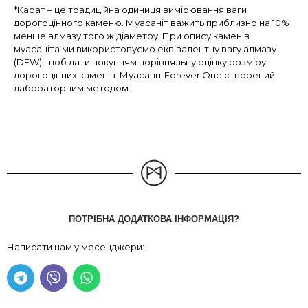
*Карат – це традиційна одиниця вимірювання ваги
дорогоцінного каменю. Муасаніт важить приблизно на 10%
менше алмазу того ж діаметру. При опису каменів
муасаніта ми використовуємо еквівалентну вагу алмазу
(DEW), щоб дати покупцям порівняльну оцінку розміру
дорогоцінних каменів. Муасаніт Forever One створений
лабораторним методом.
ПОТРІБНА ДОДАТКОВА ІНФОРМАЦІЯ?
Написати нам у месенджери: