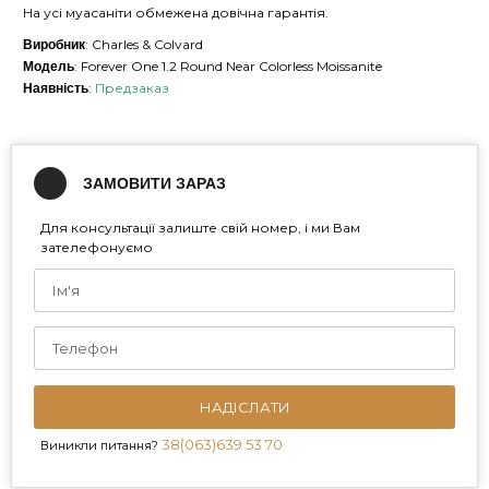
На усі муасаніти обмежена довічна гарантія.
: Charles & Colvard
Виробник
: Forever One 1.2 Round Near Colorless Moissanite
Модель
:
Предзаказ
Наявність
ЗАМОВИТИ ЗАРАЗ
Для консультації залиште свій номер, і ми Вам
зателефонуємо
НАДІСЛАТИ
38(063)639 53 70
Виникли питання?