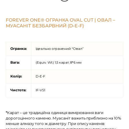
FOREVER ONE® ОГРАНКА OVAL CUT | ОВАЛ –
МУАСАНІТ БЕЗБАРВНИЙ (D-E-F)
Огранка:
Ідеально огранений “Овал”
Вага:
(Equiv. Wt) 1,5 карат; 8*6 мм
Колір:
D-E-F
Чистота:
IF-VS1
*Карат – це традиційна одиниця вимірювання ваги
дорогоцінного каменю. Муасаніт важить приблизно на 10%
менше алмазу того ж діаметру. При опису каменів
муасаніта ми використовуємо еквівалентну вагу алмазу