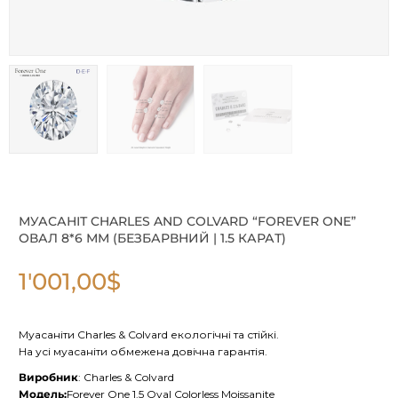
МУАСАНІТ CHARLES AND COLVARD “FOREVER ONE”
ОВАЛ 8*6 ММ (БЕЗБАРВНИЙ | 1.5 КАРАТ)
1'001,00
$
Муасаніти Charles & Colvard екологічні та стійкі.
На усі муасаніти обмежена довічна гарантія.
Виробник
: Charles & Colvard
Модель:
Forever One 1.5 Oval Colorless Moissanite