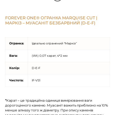
FOREVER ONE® ОГРАНКА MARQUISE CUT |
МАРКІЗ – МУАСАНІТ БЕЗБАРВНИЙ (D-E-F)
Огранка:
Ідеально огранений “Маркіз”
Вага:
(Wt) 0,07 карат; 4*2 мм
Колір:
D-E-F
Чистота:
IF-VS1
*Карат – це традиційна одиниця вимірювання ваги
дорогоцінного каменю. Муасаніт важить приблизно на 10%
менше алмазу того ж діаметру. При опису каменів
муасаніта ми використовуємо еквівалентну вагу алмазу