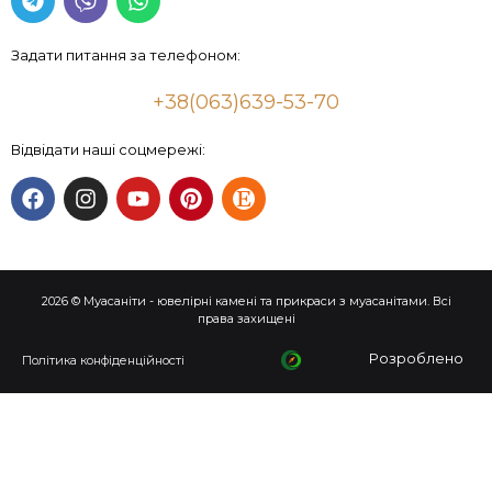
Задати питання за телефоном:
+38(063)639-53-70
Відвідати наші соцмережі:
2026 © Муасаніти - ювелірні камені та прикраси з муасанітами. Всі
права захищені
Розроблено
Політика конфіденційності