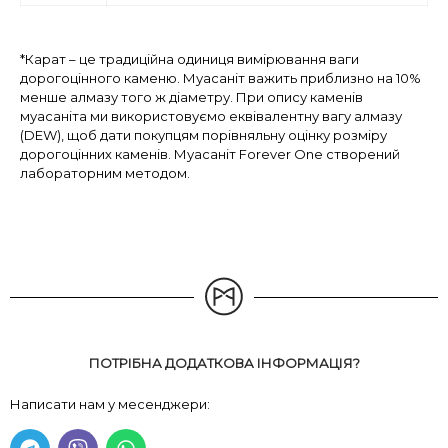
*Карат – це традиційна одиниця вимірювання ваги
дорогоцінного каменю. Муасаніт важить приблизно на 10%
менше алмазу того ж діаметру. При опису каменів
муасаніта ми використовуємо еквівалентну вагу алмазу
(DEW), щоб дати покупцям порівняльну оцінку розміру
дорогоцінних каменів. Муасаніт Forever One створений
лабораторним методом.
ПОТРІБНА ДОДАТКОВА ІНФОРМАЦІЯ?
Написати нам у месенджери: