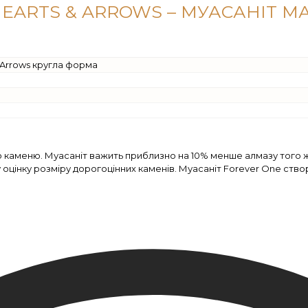
EARTS & ARROWS – МУАСАНІТ МА
 Arrows кругла форма
о каменю. Муасаніт важить приблизно на 10% менше алмазу того 
у оцінку розміру дорогоцінних каменів. Муасаніт Forever One ст