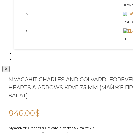
БРА
ОБР
ПІД
КОНТАКТИ
БЛОГ
X
МУАСАНІТ CHARLES AND COLVARD “FOREVE
HEARTS & ARROWS КРУГ 7.5 ММ (МАЙЖЕ ПРО
КАРАТ)
846,00
$
Муасаніти Charles & Colvard екологічні та стійкі.