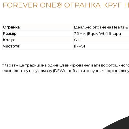
FOREVER ONE® ОГРАНКА КРУГ H
Огранка:
Ідеально огранена Hearts &
Розмір:
7.5 мм; (Equiv Wt) 1.6 карат
Колір:
G-H-I
Чистота:
IF-VS1
*Карат – це традиційна одиниця вимірювання ваги дорогоцінног
еквівалентну вагу алмазу (DEW), щоб дати покупцям порівняльн