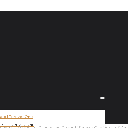
RD | FOREVER ONE
rows Круг
/ Муасаніт Charles and Colvard “Forever One” Hearts & Arr