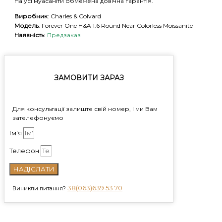
На усі муасаніти обмежена довічна гарантія.
Виробник
: Charles & Colvard
Модель
: Forever One H&A 1.6 Round Near Colorless Moissanite
Наявність
:
Предзаказ
ЗАМОВИТИ ЗАРАЗ
Для консультації залиште свій номер, і ми Вам
зателефонуємо
Ім'я
Телефон
НАДІСЛАТИ
38(063)639 53 70
Виникли питання?