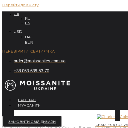
Перейти до вмісту
UA
RU
EN
USD
UAH
EUR
ПЕРЕВІРИТИ СЕРТИФІКАТ
order@moissanites.com.ua
+38 063-639-53-70
ПРО НАС
МУАСАНІТИ
ЗАМОВИТИ СВІЙ ДИЗАЙН
CHARLES & COLVA
Головна
/
Муасаніти
/
Charles & Colvard | Forever One
/
Hearts & Ar