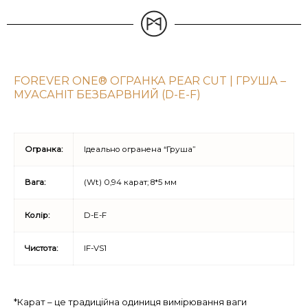
FOREVER ONE® ОГРАНКА PEAR CUT | ГРУША –
МУАСАНІТ БЕЗБАРВНИЙ (D-E-F)
Огранка:
Ідеально огранена “Груша”
Вага:
(Wt) 0,94 карат; 8*5 мм
Колір:
D-E-F
Чистота:
IF-VS1
*Карат – це традиційна одиниця вимірювання ваги