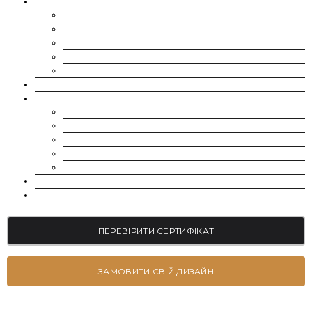
МУАСАНІТИ
CHARLES & COLVARD | FOREVER ONE
SUPERNOVA MOISSANITE
МУАСАНІТ УКРАЇНА (G-H-I КОЛІР)
МУАСАНІТ УКРАЇНА (D-E-F КОЛІР)
РОЗСИП | ДРІБНІ МУАСАНІТИ 0.8 ММ – 2.4 ММ
ВИРОЩЕНІ ДІАМАНТИ
ЮВЕЛІРНІ ПРИКРАСИ
БРАСЛЕТИ
СЕРЕЖКИ
КАБЛУЧКИ НА ЗАРУЧИНИ
ОБРУЧКИ
ПІДВІСКИ
БЛОГ
КОНТАКТИ
ПЕРЕВІРИТИ СЕРТИФІКАТ
ЗАМОВИТИ СВІЙ ДИЗАЙН