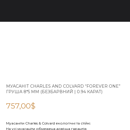
МУАСАНІТ CHARLES AND COLVARD “FOREVER ONE”
ГРУША 8*5 ММ (БЕЗБАРВНИЙ | 0.94 КАРАТ)
757,00
$
Муасаніти Charles & Colvard екологічні та стійкі.
На усі муасаніти обмежена довічна гарантія.