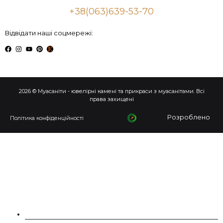
+38(063)639-53-70
Відвідати наші соцмережі:
2026 © Муасаніти - ювелірні камені та прикраси з муасанітами. Всі
права захищені
Розроблено
Політика конфіденційності
ПРО НАС