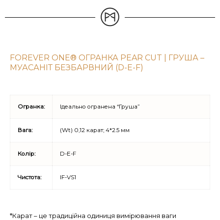
FOREVER ONE® ОГРАНКА PEAR CUT | ГРУША –
МУАСАНІТ БЕЗБАРВНИЙ (D-E-F)
Огранка:
Ідеально огранена “Груша”
Вага:
(Wt) 0,12 карат; 4*2.5 мм
Колір:
D-E-F
Чистота:
IF-VS1
*Карат – це традиційна одиниця вимірювання ваги