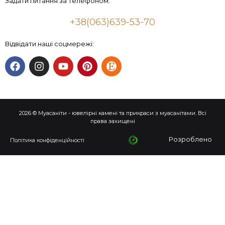
Задати питання за телефоном:
+38(063)639-53-70
Відвідати наші соцмережі:
2026 © Муасаніти - ювелірні камені та прикраси з муасанітами. Всі
права захищені
Розроблено
Політика конфіденційності