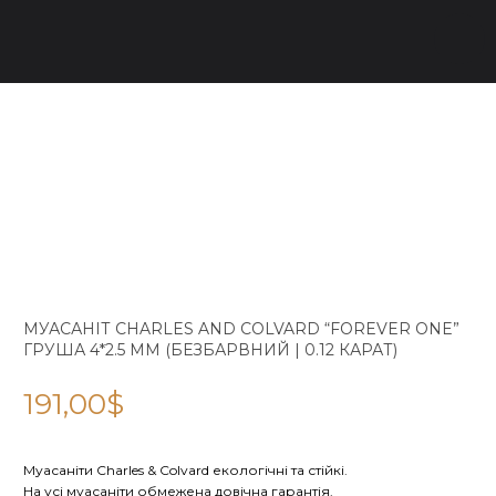
МУАСАНІТ CHARLES AND COLVARD “FOREVER ONE”
ГРУША 4*2.5 ММ (БЕЗБАРВНИЙ | 0.12 КАРАТ)
191,00
$
Муасаніти Charles & Colvard екологічні та стійкі.
На усі муасаніти обмежена довічна гарантія.