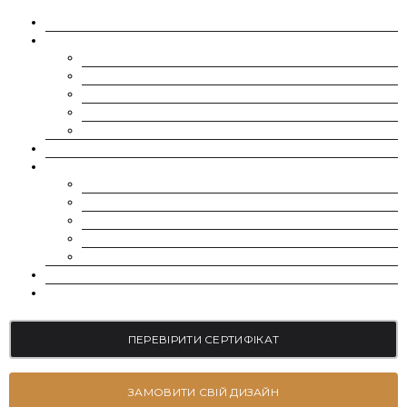
ПРО НАС
МУАСАНІТИ
CHARLES & COLVARD | FOREVER ONE
SUPERNOVA MOISSANITE
МУАСАНІТ УКРАЇНА (G-H-I КОЛІР)
МУАСАНІТ УКРАЇНА (D-E-F КОЛІР)
РОЗСИП | ДРІБНІ МУАСАНІТИ 0.8 ММ – 2.4 ММ
ВИРОЩЕНІ ДІАМАНТИ
ЮВЕЛІРНІ ПРИКРАСИ
БРАСЛЕТИ
СЕРЕЖКИ
КАБЛУЧКИ НА ЗАРУЧИНИ
ОБРУЧКИ
ПІДВІСКИ
БЛОГ
КОНТАКТИ
ПЕРЕВІРИТИ СЕРТИФІКАТ
ЗАМОВИТИ СВІЙ ДИЗАЙН