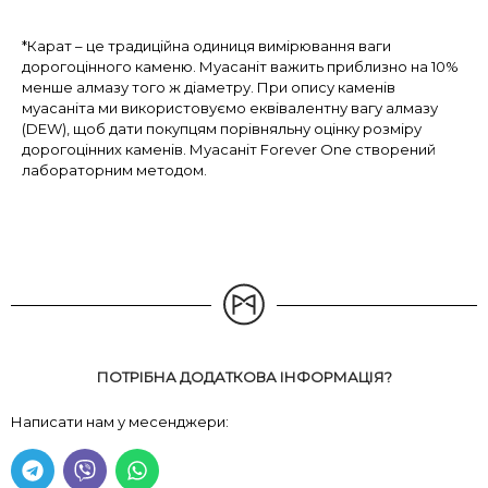
*Карат – це традиційна одиниця вимірювання ваги
дорогоцінного каменю. Муасаніт важить приблизно на 10%
менше алмазу того ж діаметру. При опису каменів
муасаніта ми використовуємо еквівалентну вагу алмазу
(DEW), щоб дати покупцям порівняльну оцінку розміру
дорогоцінних каменів. Муасаніт Forever One створений
лабораторним методом.
ПОТРІБНА ДОДАТКОВА ІНФОРМАЦІЯ?
Написати нам у месенджери: