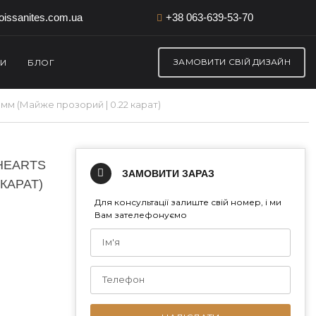
issanites.com.ua
+38 063-639-53-70
ЗАМОВИТИ СВІЙ ДИЗАЙН
ТИ
БЛОГ
5 мм (Майже прозорий | 0.22 карат)
HEARTS
ЗАМОВИТИ ЗАРАЗ
КАРАТ)
Для консультації залиште свій номер, і ми
Вам зателефонуємо