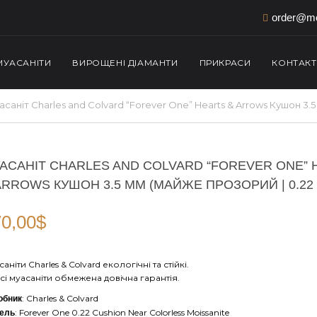
order@mo
МУАСАНІТИ
ВИРОЩЕНІ ДІАМАНТИ
ПРИКРАСИ
КОНТАК
асаніт Charles and Colvard “Forever One” Hearts & Arrows Кушон 3.
АСАНІТ CHARLES AND COLVARD “FOREVER ONE” 
ARROWS КУШОН 3.5 ММ (МАЙЖЕ ПРОЗОРИЙ | 0.22 
0,00
$
аніти Charles & Colvard екологічні та стійкі.
сі муасаніти обмежена довічна гарантія.
: Charles & Colvard
обник
: Forever One 0.22 Cushion Near Colorless Moissanite
ель