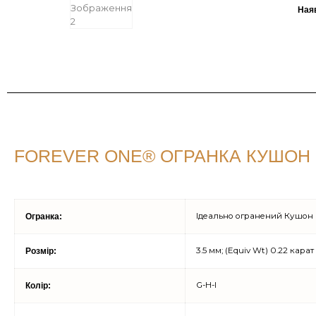
Ная
FOREVER ONE® ОГРАНКА КУШОН H
Ідеально огранений Кушон H
Огранка:
3.5 мм; (Equiv Wt) 0.22 карат
Розмір:
G-H-I
Колір: