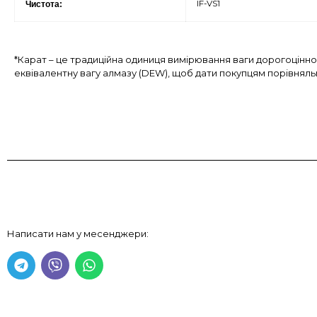
IF-VS1
Чистота:
*Карат – це традиційна одиниця вимірювання ваги дорогоцінн
еквівалентну вагу алмазу (DEW), щоб дати покупцям порівнял
Написати нам у месенджери: