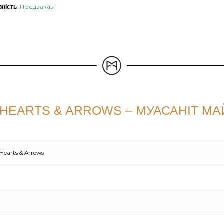
:
Предзаказ
вність
EARTS & ARROWS – МУАСАНІТ МАЙ
earts & Arrows