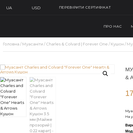
ПЕРЕВІРИТИ СЕРТИФІКАТ
USD
UA
ПРО НАС
Головна
/
Муасаніти
/
Charles & Colvard | Forever One
/
Кушон
/ Му
МУ
& 
17
Муас
На у
Вир
Мод