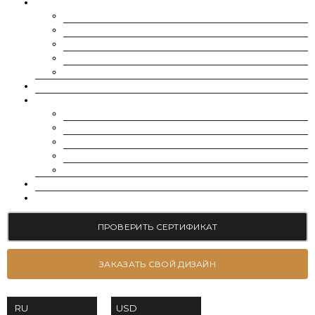
МУАССАНИТЫ
CHARLES & COLVARD | FOREVER ONE
SUPERNOVA MOISSANITE
МУАССАНИТ УКРАИНА (G-H-I ЦВЕТ)
МУАССАНИТ УКРАИНА (D-E-F ЦВЕТ)
РОССЫПЬ | МЕЛКИЕ МУАССАНИТЫ 0.8 ММ — 2.4 ММ
ВЫРАЩЕННЫЕ БРИЛЛИАНТЫ
ЮВЕЛИРНЫЕ УКРАШЕНИЯ
БРАСЛЕТЫ
СЕРЬГИ
ПОМОЛВОЧНЫЕ КОЛЬЦА
ОБРУЧАЛЬНЫЕ КОЛЬЦА
ПОДВЕСКИ
БЛОГ
КОНТАКТЫ
ПРОВЕРИТЬ СЕРТИФИКАТ
ЗАКАЗАТЬ СВОЙ ДИЗАЙН
USD
RU