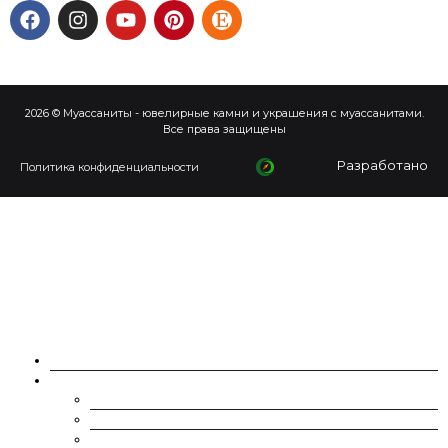
2026 © Муассаниты - ювелирные камни и украшения с муассанитами.
Все права защищены
Разработано
Политика конфиденциальности
О НАС
МУАССАНИТЫ
CHARLES & COLVARD | FOREVER ONE
SUPERNOVA MOISSANITE
МУАССАНИТ УКРАИНА (G-H-I ЦВЕТ)