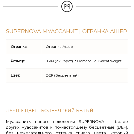
SUPERNOVA МУАССАНИТ | ОГРАНКА АШЕР
Огранка:
Огранка Ашер
Размер:
8 мм (2.7 карат)
* Diamond Equivalent Weight
Цвет:
DEF (Бесцветный)
ЛУЧШЕ ЦВЕТ | БОЛЕЕ ЯРКИЙ БЕЛЫЙ
Муассаниты нового поколения SUPERNOVA — белее
других муассанитов и по-настоящему бесцветные (DEF),
без нежелательного оттенка синего цвета, который