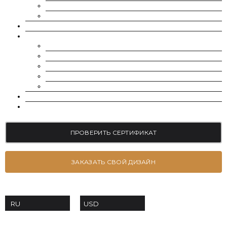
МУАССАНИТ УКРАИНА (D-E-F ЦВЕТ)
РОССЫПЬ | МЕЛКИЕ МУАССАНИТЫ 0.8 ММ — 2.4 ММ
ВЫРАЩЕННЫЕ БРИЛЛИАНТЫ
ЮВЕЛИРНЫЕ УКРАШЕНИЯ
БРАСЛЕТЫ
СЕРЬГИ
ПОМОЛВОЧНЫЕ КОЛЬЦА
ОБРУЧАЛЬНЫЕ КОЛЬЦА
ПОДВЕСКИ
БЛОГ
КОНТАКТЫ
ПРОВЕРИТЬ СЕРТИФИКАТ
ЗАКАЗАТЬ СВОЙ ДИЗАЙН
USD
RU