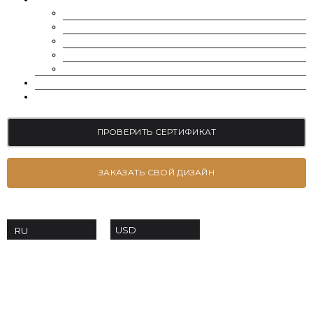
БРАСЛЕТЫ
СЕРЬГИ
ПОМОЛВОЧНЫЕ КОЛЬЦА
ОБРУЧАЛЬНЫЕ КОЛЬЦА
ПОДВЕСКИ
БЛОГ
КОНТАКТЫ
ПРОВЕРИТЬ СЕРТИФИКАТ
ЗАКАЗАТЬ СВОЙ ДИЗАЙН
USD
RU
+38 063-639-53-70
order@moissanites.com.ua