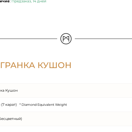
ичие
:
Предзаказ, 14 дней
ОГРАНКА КУШОН
ка Кушон
м (7 карат)
* Diamond Equivalent Weight
Бесцветный)