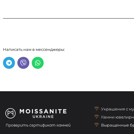
Написать нам в мессенджеры:
Украшения с м
Камни ювелирн
Выращенные б
Проверить сертификат камней