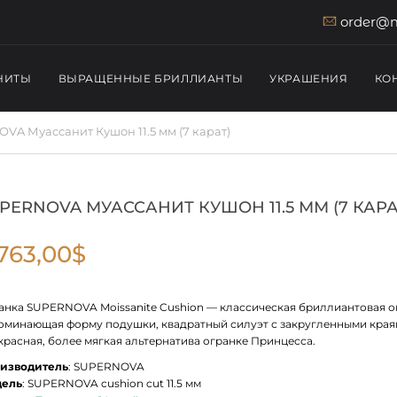
order@m
НИТЫ
ВЫРАЩЕННЫЕ БРИЛЛИАНТЫ
УКРАШЕНИЯ
КО
VA Муассанит Кушон 11.5 мм (7 карат)
PERNOVA МУАССАНИТ КУШОН 11.5 ММ (7 КАРА
'763,00
$
анка SUPERNOVA Moissanite Cushion — классическая бриллиантовая о
оминающая форму подушки, квадратный силуэт с закругленными края
красная, более мягкая альтернатива огранке Принцесса.
изводитель
: SUPERNOVA
ель
: SUPERNOVA cushion cut 11.5 мм