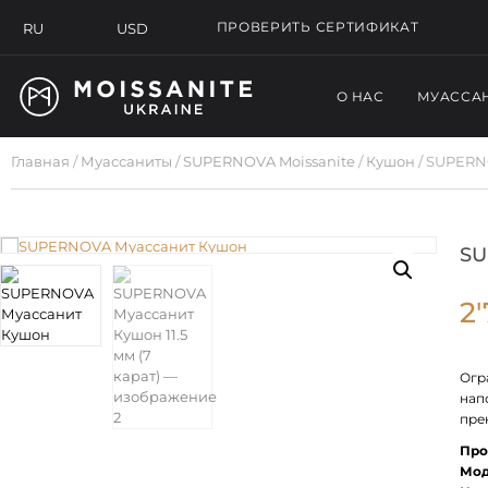
ПРОВЕРИТЬ СЕРТИФИКАТ
USD
RU
О НАС
МУАССА
Главная
/
Муассаниты
/
SUPERNOVA Moissanite
/
Кушон
/ SUPERNO
SU
2
Огр
нап
пре
Про
Мод