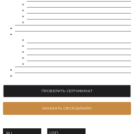
SUPERNOVA MOISSANITE
МУАССАНИТ УКРАИНА (G-H-I ЦВЕТ)
МУАССАНИТ УКРАИНА (D-E-F ЦВЕТ)
РОССЫПЬ | МЕЛКИЕ МУАССАНИТЫ 0.8 ММ — 2.4 ММ
ВЫРАЩЕННЫЕ БРИЛЛИАНТЫ
ЮВЕЛИРНЫЕ УКРАШЕНИЯ
БРАСЛЕТЫ
СЕРЬГИ
ПОМОЛВОЧНЫЕ КОЛЬЦА
ОБРУЧАЛЬНЫЕ КОЛЬЦА
ПОДВЕСКИ
БЛОГ
КОНТАКТЫ
ПРОВЕРИТЬ СЕРТИФИКАТ
ЗАКАЗАТЬ СВОЙ ДИЗАЙН
USD
RU