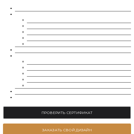
О НАС
МУАССАНИТЫ
CHARLES & COLVARD | FOREVER ONE
SUPERNOVA MOISSANITE
МУАССАНИТ УКРАИНА (G-H-I ЦВЕТ)
МУАССАНИТ УКРАИНА (D-E-F ЦВЕТ)
РОССЫПЬ | МЕЛКИЕ МУАССАНИТЫ 0.8 ММ — 2.4 ММ
ВЫРАЩЕННЫЕ БРИЛЛИАНТЫ
ЮВЕЛИРНЫЕ УКРАШЕНИЯ
БРАСЛЕТЫ
СЕРЬГИ
ПОМОЛВОЧНЫЕ КОЛЬЦА
ОБРУЧАЛЬНЫЕ КОЛЬЦА
ПОДВЕСКИ
БЛОГ
КОНТАКТЫ
ПРОВЕРИТЬ СЕРТИФИКАТ
ЗАКАЗАТЬ СВОЙ ДИЗАЙН