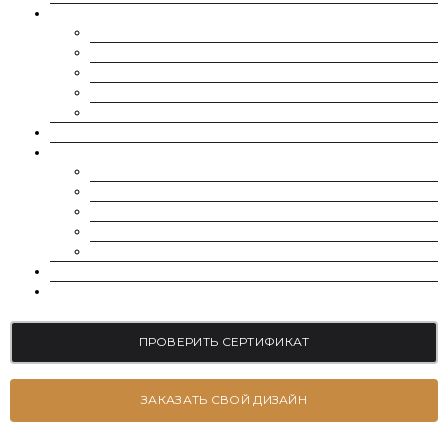
МУАССАНИТЫ
CHARLES & COLVARD | FOREVER ONE
SUPERNOVA MOISSANITE
МУАССАНИТ УКРАИНА (G-H-I ЦВЕТ)
МУАССАНИТ УКРАИНА (D-E-F ЦВЕТ)
РОССЫПЬ | МЕЛКИЕ МУАССАНИТЫ 0.8 ММ — 2.4 ММ
ВЫРАЩЕННЫЕ БРИЛЛИАНТЫ
ЮВЕЛИРНЫЕ УКРАШЕНИЯ
БРАСЛЕТЫ
СЕРЬГИ
ПОМОЛВОЧНЫЕ КОЛЬЦА
ОБРУЧАЛЬНЫЕ КОЛЬЦА
ПОДВЕСКИ
БЛОГ
КОНТАКТЫ
ПРОВЕРИТЬ СЕРТИФИКАТ
ЗАКАЗАТЬ СВОЙ ДИЗАЙН