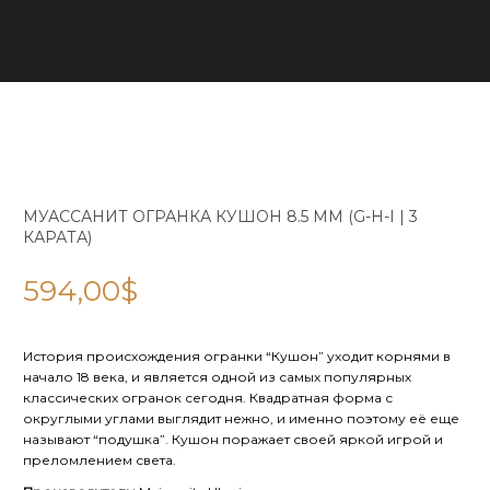
МУАССАНИТ ОГРАНКА КУШОН 8.5 ММ (G-H-I | 3
КАРАТА)
594,00
$
История происхождения огранки “Кушон” уходит корнями в
начало 18 века, и является одной из самых популярных
классических огранок сегодня. Квадратная форма с
округлыми углами выглядит нежно, и именно поэтому её еще
называют “подушка”. Кушон поражает своей яркой игрой и
преломлением света.