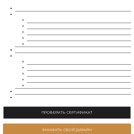
О НАС
МУАССАНИТЫ
CHARLES & COLVARD | FOREVER ONE
SUPERNOVA MOISSANITE
МУАССАНИТ УКРАИНА (G-H-I ЦВЕТ)
МУАССАНИТ УКРАИНА (D-E-F ЦВЕТ)
РОССЫПЬ | МЕЛКИЕ МУАССАНИТЫ 0.8 ММ — 2.4 ММ
ВЫРАЩЕННЫЕ БРИЛЛИАНТЫ
ЮВЕЛИРНЫЕ УКРАШЕНИЯ
БРАСЛЕТЫ
СЕРЬГИ
ПОМОЛВОЧНЫЕ КОЛЬЦА
ОБРУЧАЛЬНЫЕ КОЛЬЦА
ПОДВЕСКИ
БЛОГ
КОНТАКТЫ
ПРОВЕРИТЬ СЕРТИФИКАТ
ЗАКАЗАТЬ СВОЙ ДИЗАЙН