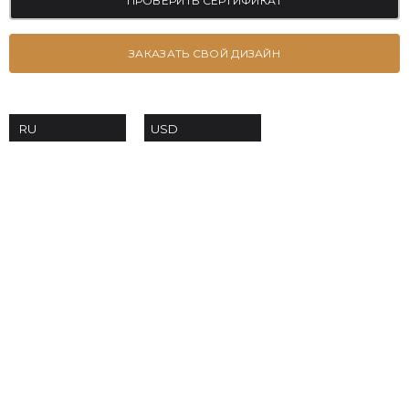
ПРОВЕРИТЬ СЕРТИФИКАТ
ЗАКАЗАТЬ СВОЙ ДИЗАЙН
USD
RU
+38 063-639-53-70
order@moissanites.com.ua