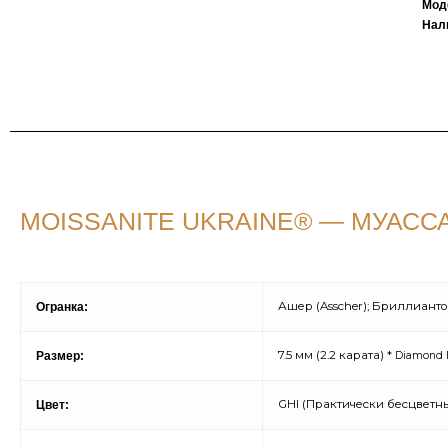
Мод
Нал
MOISSANITE UKRAINE® — МУАССА
Ашер (Asscher); Бриллиант
Огранка:
7.5 мм (2.2 карата) *
Размер:
Diamond 
GHI (Практически бесцветн
Цвет: