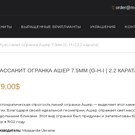
order@mo
АНИТЫ
ВЫРАЩЕННЫЕ БРИЛЛИАНТЫ
УКРАШЕНИЯ
КОН
Муассанит огранка Ашер 7.5мм (G-H-I | 2.2 карата)
АССАНИТ ОГРАНКА АШЕР 7.5ММ (G-H-I | 2.2 КАРАТ
9,00
$
стократическая строгость линий огранки Ашер — выделяет этот каме
гих. Благодаря своей идеальной геометрии, Ашер отражает свет мас
дольными бликами. Этот вид огранки был придуман и запатентован 
р в 1902 году.
Moissanite Ukraine
изводитель: