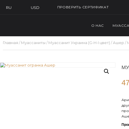
ПРОВЕРИТЬ СЕРТИФИКАТ
USD
RU
О НАС
МУАСС
Главная
/
Муассаниты
/
Муассанит Украина (G-H-I цвет)
/
Ашер
/ 
МУ
47
Ари
дру
про
Аше
Про