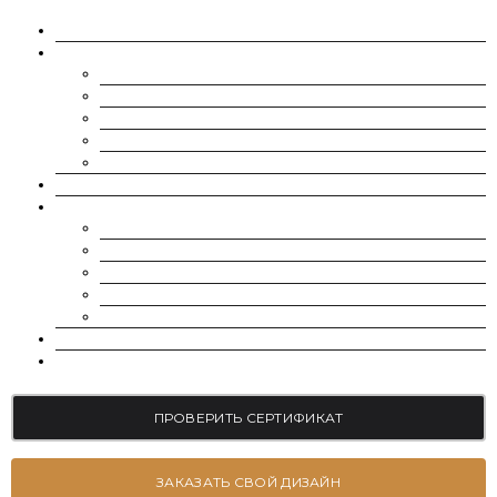
О НАС
МУАССАНИТЫ
CHARLES & COLVARD | FOREVER ONE
SUPERNOVA MOISSANITE
МУАССАНИТ УКРАИНА (G-H-I ЦВЕТ)
МУАССАНИТ УКРАИНА (D-E-F ЦВЕТ)
РОССЫПЬ | МЕЛКИЕ МУАССАНИТЫ 0.8 ММ — 2.4 ММ
ВЫРАЩЕННЫЕ БРИЛЛИАНТЫ
ЮВЕЛИРНЫЕ УКРАШЕНИЯ
БРАСЛЕТЫ
СЕРЬГИ
ПОМОЛВОЧНЫЕ КОЛЬЦА
ОБРУЧАЛЬНЫЕ КОЛЬЦА
ПОДВЕСКИ
БЛОГ
КОНТАКТЫ
ПРОВЕРИТЬ СЕРТИФИКАТ
ЗАКАЗАТЬ СВОЙ ДИЗАЙН