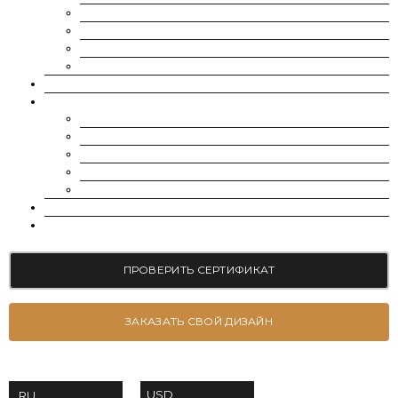
SUPERNOVA MOISSANITE
МУАССАНИТ УКРАИНА (G-H-I ЦВЕТ)
МУАССАНИТ УКРАИНА (D-E-F ЦВЕТ)
РОССЫПЬ | МЕЛКИЕ МУАССАНИТЫ 0.8 ММ — 2.4 ММ
ВЫРАЩЕННЫЕ БРИЛЛИАНТЫ
ЮВЕЛИРНЫЕ УКРАШЕНИЯ
БРАСЛЕТЫ
СЕРЬГИ
ПОМОЛВОЧНЫЕ КОЛЬЦА
ОБРУЧАЛЬНЫЕ КОЛЬЦА
ПОДВЕСКИ
БЛОГ
КОНТАКТЫ
ПРОВЕРИТЬ СЕРТИФИКАТ
ЗАКАЗАТЬ СВОЙ ДИЗАЙН
USD
RU