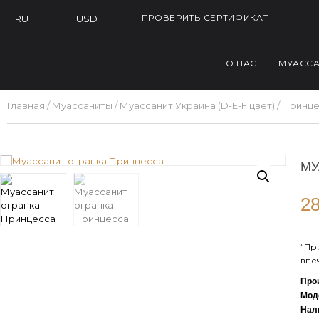
ПРОВЕРИТЬ СЕРТИФИКАТ
USD
RU
О НАС
МУАСС
Главная
/
Муассаниты
/
Муассанит Украина (D-E-F цвет)
/
Принце
МУ
28
“Пр
впе
Про
Мод
Нал