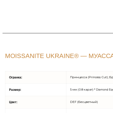
MOISSANITE UKRAINE® — МУАССА
Принцесса (Princess Cut); 
Огранка:
5 мм (0.8 карат) *
Размер:
Diamond Equ
DEF (Бесцветный)
Цвет: