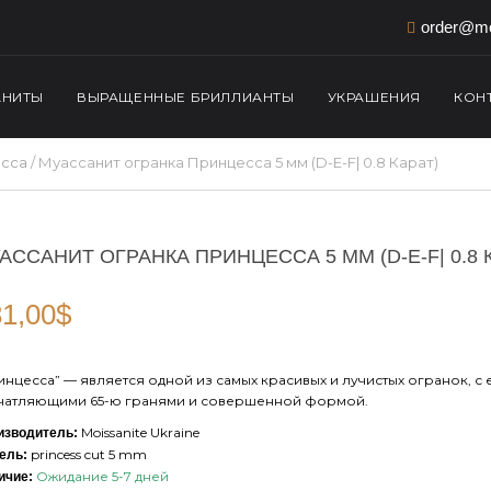
order@mo
АНИТЫ
ВЫРАЩЕННЫЕ БРИЛЛИАНТЫ
УКРАШЕНИЯ
КОН
сса
/ Муассанит огранка Принцесса 5 мм (D-E-F| 0.8 Карат)
АССАНИТ ОГРАНКА ПРИНЦЕССА 5 ММ (D-E-F| 0.8 
1,00
$
инцесса” — является одной из самых красивых и лучистых огранок, с 
чатляющими 65-ю гранями и совершенной формой.
Moissanite Ukraine
изводитель:
princess cut 5 mm
ель:
Ожидание 5-7 дней
ичие: