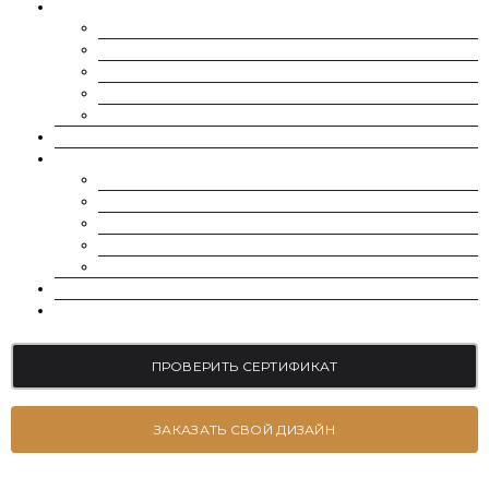
МУАССАНИТЫ
CHARLES & COLVARD | FOREVER ONE
SUPERNOVA MOISSANITE
МУАССАНИТ УКРАИНА (G-H-I ЦВЕТ)
МУАССАНИТ УКРАИНА (D-E-F ЦВЕТ)
РОССЫПЬ | МЕЛКИЕ МУАССАНИТЫ 0.8 ММ — 2.4 ММ
ВЫРАЩЕННЫЕ БРИЛЛИАНТЫ
ЮВЕЛИРНЫЕ УКРАШЕНИЯ
БРАСЛЕТЫ
СЕРЬГИ
ПОМОЛВОЧНЫЕ КОЛЬЦА
ОБРУЧАЛЬНЫЕ КОЛЬЦА
ПОДВЕСКИ
БЛОГ
КОНТАКТЫ
ПРОВЕРИТЬ СЕРТИФИКАТ
ЗАКАЗАТЬ СВОЙ ДИЗАЙН