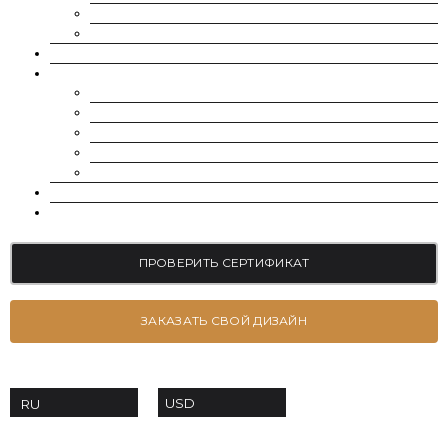
МУАССАНИТ УКРАИНА (D-E-F ЦВЕТ)
РОССЫПЬ | МЕЛКИЕ МУАССАНИТЫ 0.8 ММ — 2.4 ММ
ВЫРАЩЕННЫЕ БРИЛЛИАНТЫ
ЮВЕЛИРНЫЕ УКРАШЕНИЯ
БРАСЛЕТЫ
СЕРЬГИ
ПОМОЛВОЧНЫЕ КОЛЬЦА
ОБРУЧАЛЬНЫЕ КОЛЬЦА
ПОДВЕСКИ
БЛОГ
КОНТАКТЫ
ПРОВЕРИТЬ СЕРТИФИКАТ
ЗАКАЗАТЬ СВОЙ ДИЗАЙН
USD
RU