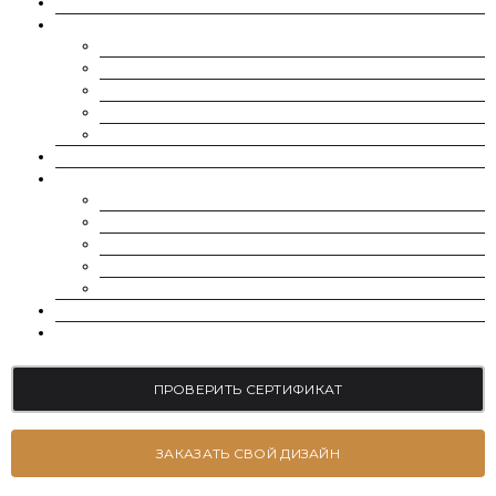
О НАС
МУАССАНИТЫ
CHARLES & COLVARD | FOREVER ONE
SUPERNOVA MOISSANITE
МУАССАНИТ УКРАИНА (G-H-I ЦВЕТ)
МУАССАНИТ УКРАИНА (D-E-F ЦВЕТ)
РОССЫПЬ | МЕЛКИЕ МУАССАНИТЫ 0.8 ММ — 2.4 ММ
ВЫРАЩЕННЫЕ БРИЛЛИАНТЫ
ЮВЕЛИРНЫЕ УКРАШЕНИЯ
БРАСЛЕТЫ
СЕРЬГИ
ПОМОЛВОЧНЫЕ КОЛЬЦА
ОБРУЧАЛЬНЫЕ КОЛЬЦА
ПОДВЕСКИ
БЛОГ
КОНТАКТЫ
ПРОВЕРИТЬ СЕРТИФИКАТ
ЗАКАЗАТЬ СВОЙ ДИЗАЙН