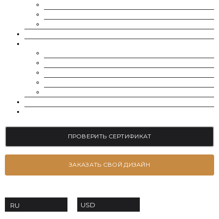
МУАССАНИТ УКРАИНА (G-H-I ЦВЕТ)
МУАССАНИТ УКРАИНА (D-E-F ЦВЕТ)
РОССЫПЬ | МЕЛКИЕ МУАССАНИТЫ 0.8 ММ — 2.4 ММ
ВЫРАЩЕННЫЕ БРИЛЛИАНТЫ
ЮВЕЛИРНЫЕ УКРАШЕНИЯ
БРАСЛЕТЫ
СЕРЬГИ
ПОМОЛВОЧНЫЕ КОЛЬЦА
ОБРУЧАЛЬНЫЕ КОЛЬЦА
ПОДВЕСКИ
БЛОГ
КОНТАКТЫ
ПРОВЕРИТЬ СЕРТИФИКАТ
ЗАКАЗАТЬ СВОЙ ДИЗАЙН
USD
RU