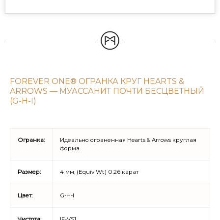
FOREVER ONE® ОГРАНКА КРУГ HEARTS &
ARROWS — МУАССАНИТ ПОЧТИ БЕСЦВЕТНЫЙ
(G-H-I)
Огранка:
Идеально ограненная Hearts & Arrows круглая
форма
Размер:
4 мм; (Equiv Wt) 0.26 карат
Цвет:
G-H-I
Чистота:
IF-VS1