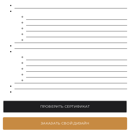
О НАС
МУАССАНИТЫ
CHARLES & COLVARD | FOREVER ONE
SUPERNOVA MOISSANITE
МУАССАНИТ УКРАИНА (G-H-I ЦВЕТ)
МУАССАНИТ УКРАИНА (D-E-F ЦВЕТ)
РОССЫПЬ | МЕЛКИЕ МУАССАНИТЫ 0.8 ММ — 2.4 ММ
ВЫРАЩЕННЫЕ БРИЛЛИАНТЫ
ЮВЕЛИРНЫЕ УКРАШЕНИЯ
БРАСЛЕТЫ
СЕРЬГИ
ПОМОЛВОЧНЫЕ КОЛЬЦА
ОБРУЧАЛЬНЫЕ КОЛЬЦА
ПОДВЕСКИ
БЛОГ
КОНТАКТЫ
ПРОВЕРИТЬ СЕРТИФИКАТ
ЗАКАЗАТЬ СВОЙ ДИЗАЙН