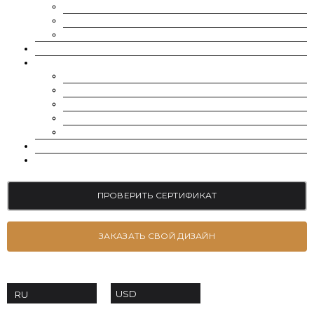
МУАССАНИТ УКРАИНА (G-H-I ЦВЕТ)
МУАССАНИТ УКРАИНА (D-E-F ЦВЕТ)
РОССЫПЬ | МЕЛКИЕ МУАССАНИТЫ 0.8 ММ — 2.4 ММ
ВЫРАЩЕННЫЕ БРИЛЛИАНТЫ
ЮВЕЛИРНЫЕ УКРАШЕНИЯ
БРАСЛЕТЫ
СЕРЬГИ
ПОМОЛВОЧНЫЕ КОЛЬЦА
ОБРУЧАЛЬНЫЕ КОЛЬЦА
ПОДВЕСКИ
БЛОГ
КОНТАКТЫ
ПРОВЕРИТЬ СЕРТИФИКАТ
ЗАКАЗАТЬ СВОЙ ДИЗАЙН
USD
RU