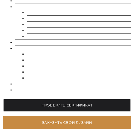
О НАС
МУАССАНИТЫ
CHARLES & COLVARD | FOREVER ONE
SUPERNOVA MOISSANITE
МУАССАНИТ УКРАИНА (G-H-I ЦВЕТ)
МУАССАНИТ УКРАИНА (D-E-F ЦВЕТ)
РОССЫПЬ | МЕЛКИЕ МУАССАНИТЫ 0.8 ММ — 2.4 ММ
ВЫРАЩЕННЫЕ БРИЛЛИАНТЫ
ЮВЕЛИРНЫЕ УКРАШЕНИЯ
БРАСЛЕТЫ
СЕРЬГИ
ПОМОЛВОЧНЫЕ КОЛЬЦА
ОБРУЧАЛЬНЫЕ КОЛЬЦА
ПОДВЕСКИ
БЛОГ
КОНТАКТЫ
ПРОВЕРИТЬ СЕРТИФИКАТ
ЗАКАЗАТЬ СВОЙ ДИЗАЙН