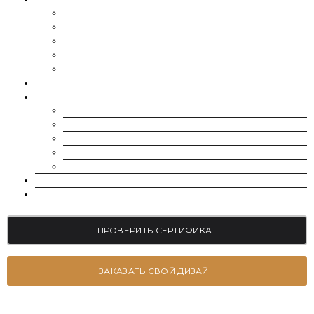
CHARLES & COLVARD | FOREVER ONE
SUPERNOVA MOISSANITE
МУАССАНИТ УКРАИНА (G-H-I ЦВЕТ)
МУАССАНИТ УКРАИНА (D-E-F ЦВЕТ)
РОССЫПЬ | МЕЛКИЕ МУАССАНИТЫ 0.8 ММ — 2.4 ММ
ВЫРАЩЕННЫЕ БРИЛЛИАНТЫ
ЮВЕЛИРНЫЕ УКРАШЕНИЯ
БРАСЛЕТЫ
СЕРЬГИ
ПОМОЛВОЧНЫЕ КОЛЬЦА
ОБРУЧАЛЬНЫЕ КОЛЬЦА
ПОДВЕСКИ
БЛОГ
КОНТАКТЫ
ПРОВЕРИТЬ СЕРТИФИКАТ
ЗАКАЗАТЬ СВОЙ ДИЗАЙН