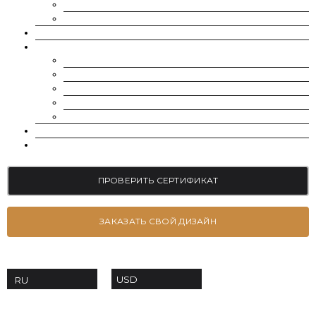
МУАССАНИТ УКРАИНА (D-E-F ЦВЕТ)
РОССЫПЬ | МЕЛКИЕ МУАССАНИТЫ 0.8 ММ — 2.4 ММ
ВЫРАЩЕННЫЕ БРИЛЛИАНТЫ
ЮВЕЛИРНЫЕ УКРАШЕНИЯ
БРАСЛЕТЫ
СЕРЬГИ
ПОМОЛВОЧНЫЕ КОЛЬЦА
ОБРУЧАЛЬНЫЕ КОЛЬЦА
ПОДВЕСКИ
БЛОГ
КОНТАКТЫ
ПРОВЕРИТЬ СЕРТИФИКАТ
ЗАКАЗАТЬ СВОЙ ДИЗАЙН
USD
RU