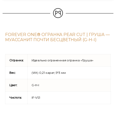
FOREVER ONE® ОГРАНКА PEAR CUT | ГРУША —
МУАССАНИТ ПОЧТИ БЕСЦВЕТНЫЙ (G-H-I)
Огранка:
Идеально ограненная огранка «Груша»
Вес:
(Wt) 0,21 карат; 5*3 мм
Цвет:
G-H-I
Чистота:
IF-VS1