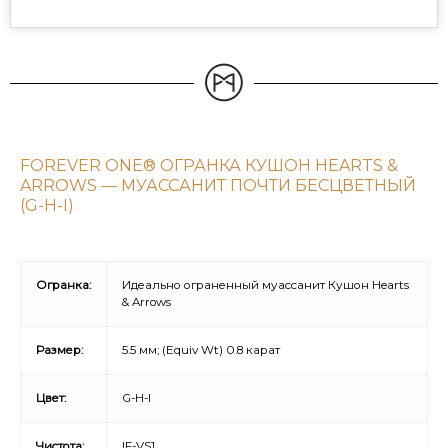
FOREVER ONE® ОГРАНКА КУШОН HEARTS &
ARROWS — МУАССАНИТ ПОЧТИ БЕСЦВЕТНЫЙ
(G-H-I)
Огранка:
Идеально ограненный муассанит Кушон Hearts
& Arrows
Размер:
5.5 мм; (Equiv Wt) 0.8 карат
Цвет:
G-H-I
Чистота:
IF-VS1