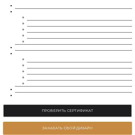
О НАС
МУАССАНИТЫ
CHARLES & COLVARD | FOREVER ONE
SUPERNOVA MOISSANITE
МУАССАНИТ УКРАИНА (G-H-I ЦВЕТ)
МУАССАНИТ УКРАИНА (D-E-F ЦВЕТ)
РОССЫПЬ | МЕЛКИЕ МУАССАНИТЫ 0.8 ММ — 2.4 ММ
ВЫРАЩЕННЫЕ БРИЛЛИАНТЫ
ЮВЕЛИРНЫЕ УКРАШЕНИЯ
БРАСЛЕТЫ
СЕРЬГИ
ПОМОЛВОЧНЫЕ КОЛЬЦА
ОБРУЧАЛЬНЫЕ КОЛЬЦА
ПОДВЕСКИ
БЛОГ
КОНТАКТЫ
ПРОВЕРИТЬ СЕРТИФИКАТ
ЗАКАЗАТЬ СВОЙ ДИЗАЙН